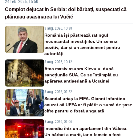
24 feb. 2026, 15:50
Complot dejucat în Serbia: doi bărbați, suspectați că
plănuiau asasinarea lui Vučić
8 aug. 2026, 10:38
România își păstrează ratingul
recomandat investițiilor. Un semnal
pozitiv, dar și un avertisment pentru
autorități
8 aug. 2026, 10:12
Atac masiv asupra Kievului după
sancțiunile SUA. Ce se întâmplă cu
apărarea antiaeriană a Ucrainei
8 aug. 2026, 09:22
Scandal uriaș la FIFA. Gianni Infantino,
acuzat că UEFA ar fi plătit o sumă de șase
cifre pentru o fostă angajată
8 aug. 2026, 09:06
Incendiu într-un apartament din Vâlcea.
Un bărbat a murit, iar o femeie a fost