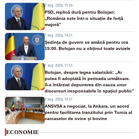
7 aug. 2026, 15:26
PSD, replică dură pentru Bolojan:
„România este într-o situație de forță
majoră”
7 aug. 2026, 14:51
Ședința de guvern se amână pentru ora
15:00. Bolojan nu a obținut toate avizele
7 aug. 2026, 11:51
Bolojan, despre legea salarizării: „Ar
putea fi adoptată în perioada următoare.
S-a întârziat depunerea din cauza unor
discursuri iresponsabile în spaţiul public”
7 aug. 2026, 10:57
ANSVSA a negociat, la Ankara, un acord
pentru facilitarea tranzitului prin Turcia al
carcaselor de ovine și bovine
ECONOMIE