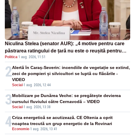
Niculina Stelea (senator AUR): „4 motive pentru care
păstrarea ratingului de țară nu este o reușită pentru
Politica
·
1 aug. 2026, 11:51
Guvernul Bolojan”
2
Alertă în Caraș-Severin: incendiile de vegetație se extind,
zeci de pompieri și silvicultori se luptă cu flăcările -
VIDEO
Social
-
1 aug. 2026, 12:44
3
Mobilizare pe Dunărea Veche: se pregătește devierea
cursului fluviului către Cernavodă – VIDEO
Social
-
1 aug. 2026, 13:38
4
Criza energetică se acutizează. CE Oltenia a oprit
noaptea trecută un grup energetic de la Rovinari
Economie
-
1 aug. 2026, 13:41