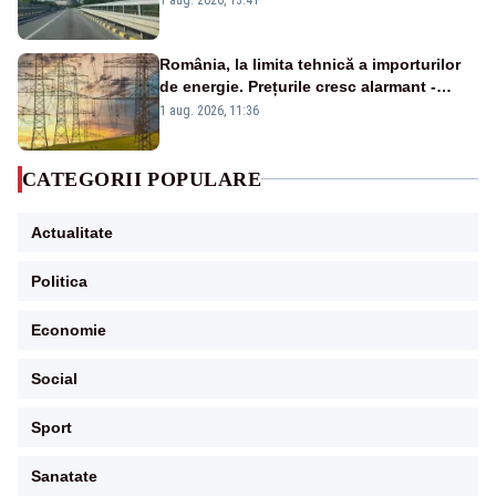
România, la limita tehnică a importurilor
de energie. Prețurile cresc alarmant -
Analiză Realitatea Plus
1 aug. 2026, 11:36
CATEGORII POPULARE
Actualitate
Politica
Economie
Social
Sport
Sanatate