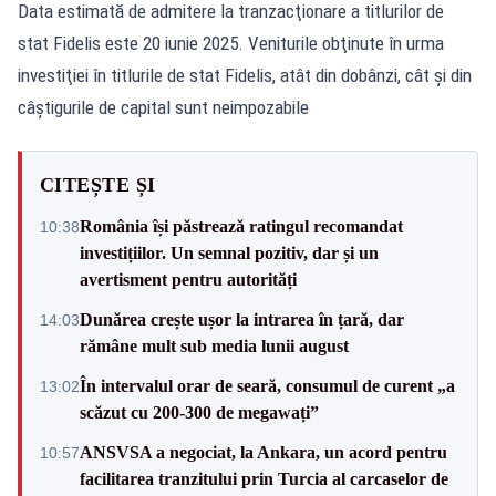
Data estimată de admitere la tranzacţionare a titlurilor de
stat Fidelis este 20 iunie 2025. Veniturile obţinute în urma
investiţiei în titlurile de stat Fidelis, atât din dobânzi, cât şi din
câştigurile de capital sunt neimpozabile
CITEȘTE ȘI
România își păstrează ratingul recomandat
10:38
investițiilor. Un semnal pozitiv, dar și un
avertisment pentru autorități
Dunărea crește ușor la intrarea în țară, dar
14:03
rămâne mult sub media lunii august
În intervalul orar de seară, consumul de curent „a
13:02
scăzut cu 200-300 de megawați”
ANSVSA a negociat, la Ankara, un acord pentru
10:57
facilitarea tranzitului prin Turcia al carcaselor de