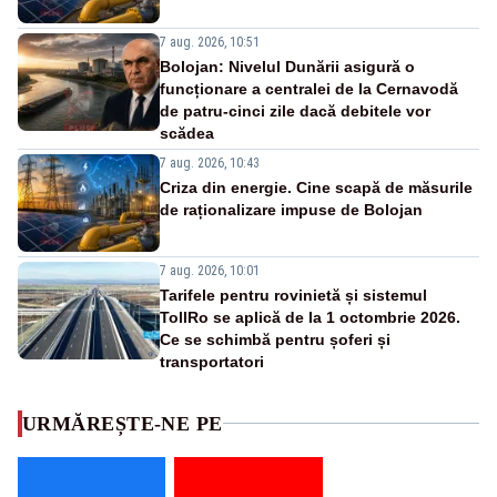
7 aug. 2026, 10:51
Bolojan: Nivelul Dunării asigură o
funcționare a centralei de la Cernavodă
de patru-cinci zile dacă debitele vor
scădea
7 aug. 2026, 10:43
Criza din energie. Cine scapă de măsurile
de raționalizare impuse de Bolojan
7 aug. 2026, 10:01
Tarifele pentru rovinietă și sistemul
TollRo se aplică de la 1 octombrie 2026.
Ce se schimbă pentru șoferi și
transportatori
URMĂREȘTE-NE PE