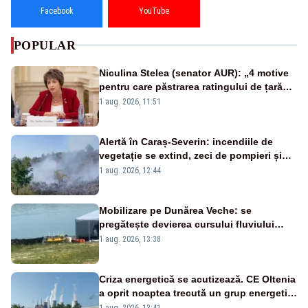
Facebook
YouTube
POPULAR
Niculina Stelea (senator AUR): „4 motive
pentru care păstrarea ratingului de țară
nu este o reușită pentru Guvernul
1 aug. 2026, 11:51
Bolojan”
Alertă în Caraș-Severin: incendiile de
vegetație se extind, zeci de pompieri și
silvicultori se luptă cu flăcările - VIDEO
1 aug. 2026, 12:44
Mobilizare pe Dunărea Veche: se
pregătește devierea cursului fluviului
către Cernavodă – VIDEO
1 aug. 2026, 13:38
Criza energetică se acutizează. CE Oltenia
a oprit noaptea trecută un grup energetic
de la Rovinari
1 aug. 2026, 13:41