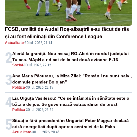
FCSB, umilită de Auda! Roș-albaștrii s-au făcut de râs
și au fost eliminați din Conference League
Actualitate
·
30 iul. 2026, 21:14
2
Alertă la graniță. Nou mesaj RO-Alert în nordul județului
Tulcea. MApN a ridicat de la sol două avioane F-16
Social
-
30 iul. 2026, 22:12
3
Ana Maria Păcuraru, la Miza Zilei: ”Românii nu sunt naivi,
domnule premier Bolojan”
Politica
-
30 iul. 2026, 22:15
4
Lia Olguța Vasilescu: ”Ce se întâmplă în sănătate este o
bătaie de joc. Se guvernează extraordinar de prost”
Politica
-
30 iul. 2026, 23:24
5
Situație fără precedent în Ungaria! Peter Magyar declară
criză energetică după oprirea centralei de la Paks
Actualitate
-
30 iul. 2026, 20:45