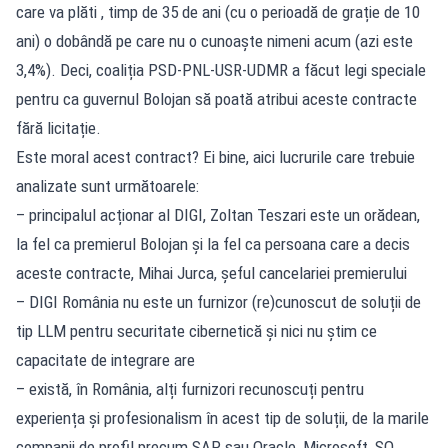
care va plăti , timp de 35 de ani (cu o perioadă de grație de 10
ani) o dobândă pe care nu o cunoaște nimeni acum (azi este
3,4%). Deci, coaliția PSD-PNL-USR-UDMR a făcut legi speciale
pentru ca guvernul Bolojan să poată atribui aceste contracte
fără licitație.
Este moral acest contract? Ei bine, aici lucrurile care trebuie
analizate sunt următoarele:
– principalul acționar al DIGI, Zoltan Teszari este un orădean,
la fel ca premierul Bolojan și la fel ca persoana care a decis
aceste contracte, Mihai Jurca, șeful cancelariei premierului
– DIGI România nu este un furnizor (re)cunoscut de soluții de
tip LLM pentru securitate cibernetică și nici nu știm ce
capacitate de integrare are
– există, în România, alți furnizori recunoscuți pentru
experiența și profesionalism în acest tip de soluții, de la marile
companii de profil precum SAP sau Oracle, Microsoft, SO