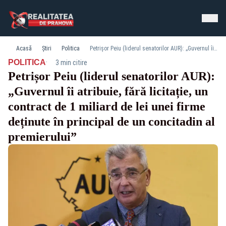
Acasă
Știri
Politica
Petrișor Peiu (liderul senatorilor AUR): „Guvernul îi atribuie, fără licitație, un contract de 1 miliard de lei unei firme deținute în principal de un concitadin al premierului”
·
POLITICA
3 min citire
Petrișor Peiu (liderul senatorilor AUR):
„Guvernul îi atribuie, fără licitație, un
contract de 1 miliard de lei unei firme
deținute în principal de un concitadin al
premierului”