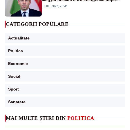
oprirea centralei de la Paks
30 iul. 2026, 20:45
CATEGORII POPULARE
Actualitate
Politica
Economie
Social
Sport
Sanatate
MAI MULTE ȘTIRI DIN
POLITICA