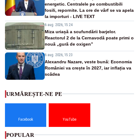
energetic. Centralele pe combustibili
fosili, repornite. La ore de vârf se va apela
la importuri - LIVE TEXT
6 aug. 2026, 15:24
Miza uriașă a scufundării barjelor.
Reactorul 2 de la Cernavodă poate primi o
nouă „gură de oxigen”
6 aug. 2026, 15:23
Alexandru Nazare, veste bună: Economia
României va crește în 2027, iar inflația va
scădea
URMĂREȘTE-NE PE
Facebook
YouTube
POPULAR