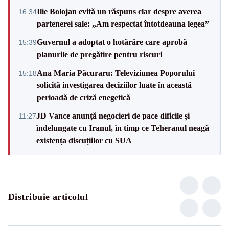
Ilie Bolojan evită un răspuns clar despre averea
16:34
partenerei sale: „Am respectat întotdeauna legea”
Guvernul a adoptat o hotărâre care aprobă
15:39
planurile de pregătire pentru riscuri
Ana Maria Păcuraru: Televiziunea Poporului
15:18
solicită investigarea deciziilor luate în această
perioadă de criză enegetică
JD Vance anunță negocieri de pace dificile și
11:27
îndelungate cu Iranul, în timp ce Teheranul neagă
existența discuțiilor cu SUA
Distribuie articolul