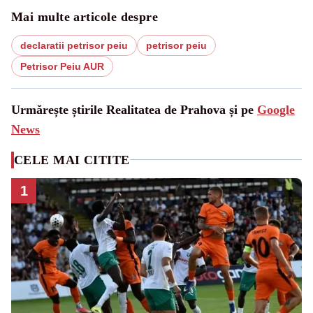
Mai multe articole despre
declaratii petrisor peiu
petrisor peiu
Petrisor Peiu AUR
Urmărește știrile Realitatea de Prahova și pe
Google
News
CELE MAI CITITE
1