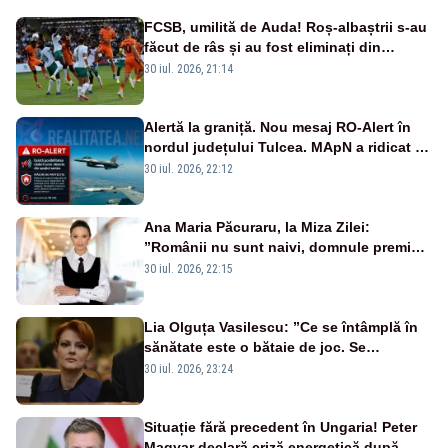
FCSB, umilită de Auda! Roș-albaștrii s-au
făcut de râs și au fost eliminați din
Conference League
30 iul. 2026, 21:14
Alertă la graniță. Nou mesaj RO-Alert în
nordul județului Tulcea. MApN a ridicat de
la sol două avioane F-16
30 iul. 2026, 22:12
Ana Maria Păcuraru, la Miza Zilei:
”Românii nu sunt naivi, domnule premier
Bolojan”
30 iul. 2026, 22:15
Lia Olguța Vasilescu: ”Ce se întâmplă în
sănătate este o bătaie de joc. Se
guvernează extraordinar de prost”
30 iul. 2026, 23:24
Situație fără precedent în Ungaria! Peter
Magyar declară criză energetică după