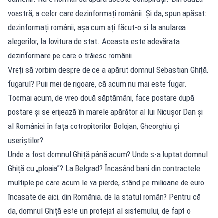
voastră, a celor care dezinformați românii. Și da, spun apăsat:
dezinformați românii, așa cum ați făcut-o și la anularea
alegerilor, la lovitura de stat. Aceasta este adevărata
dezinformare pe care o trăiesc românii.
Vreți să vorbim despre de ce a apărut domnul Sebastian Ghiță,
fugarul? Puii mei de rigoare, că acum nu mai este fugar.
Tocmai acum, de vreo două săptămâni, face postare după
postare și se erijează în marele apărător al lui Nicușor Dan și
al României în fața cotropitorilor Bolojan, Gheorghiu și
useriștilor?
Unde a fost domnul Ghiță până acum? Unde s-a luptat domnul
Ghiță cu „ploaia”? La Belgrad? Încasând bani din contractele
multiple pe care acum le va pierde, stând pe milioane de euro
încasate de aici, din România, de la statul român? Pentru că
da, domnul Ghiță este un protejat al sistemului, de fapt o