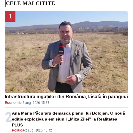
CELE MAI CITITE
1
Infrastructura irigațiilor din România, lăsată în paragină
Economie
·
2 aug. 2026, 15:38
2
Ana Maria Păcuraru demască planul lui Bolojan. O nouă
ediție explozivă a emisiunii „Miza Zilei” la Realitatea
PLUS
Politica
-
2 aug. 2026, 15:42