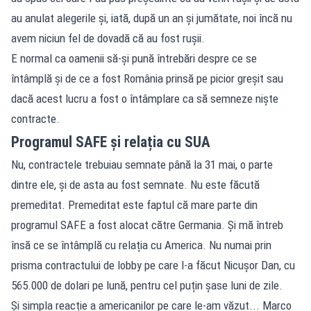
au anulat alegerile și, iată, după un an și jumătate, noi încă nu
avem niciun fel de dovadă că au fost rușii.
E normal ca oamenii să-și pună întrebări despre ce se
întâmplă și de ce a fost România prinsă pe picior greșit sau
dacă acest lucru a fost o întâmplare ca să semneze niște
contracte.
Programul SAFE și relația cu SUA
Nu, contractele trebuiau semnate până la 31 mai, o parte
dintre ele, și de asta au fost semnate. Nu este făcută
premeditat. Premeditat este faptul că mare parte din
programul SAFE a fost alocat către Germania. Și mă întreb
însă ce se întâmplă cu relația cu America. Nu numai prin
prisma contractului de lobby pe care l-a făcut Nicușor Dan, cu
565.000 de dolari pe lună, pentru cel puțin șase luni de zile.
Și simpla reacție a americanilor pe care le-am văzut... Marco