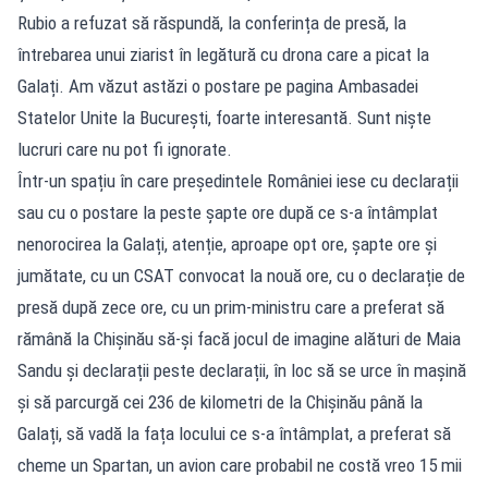
Rubio a refuzat să răspundă, la conferința de presă, la
întrebarea unui ziarist în legătură cu drona care a picat la
Galați. Am văzut astăzi o postare pe pagina Ambasadei
Statelor Unite la București, foarte interesantă. Sunt niște
lucruri care nu pot fi ignorate.
Într-un spațiu în care președintele României iese cu declarații
sau cu o postare la peste șapte ore după ce s-a întâmplat
nenorocirea la Galați, atenție, aproape opt ore, șapte ore și
jumătate, cu un CSAT convocat la nouă ore, cu o declarație de
presă după zece ore, cu un prim-ministru care a preferat să
rămână la Chișinău să-și facă jocul de imagine alături de Maia
Sandu și declarații peste declarații, în loc să se urce în mașină
și să parcurgă cei 236 de kilometri de la Chișinău până la
Galați, să vadă la fața locului ce s-a întâmplat, a preferat să
cheme un Spartan, un avion care probabil ne costă vreo 15 mii