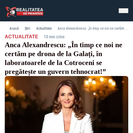
Acasă
Știri
Actualitate
Anca Alexandrescu: „În timp ce noi ne certăm pe drona de la Galați, în laboratoarele de la Cotroceni se pregătește un guvern tehnocrat!”
·
ACTUALITATE
10 min citire
Anca Alexandrescu: „În timp ce noi ne
certăm pe drona de la Galați, în
laboratoarele de la Cotroceni se
pregătește un guvern tehnocrat!”