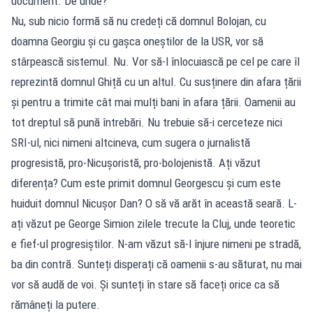
document. De unde?
Nu, sub nicio formă să nu credeți că domnul Bolojan, cu
doamna Georgiu și cu gașca oneștilor de la USR, vor să
stârpească sistemul. Nu. Vor să-l înlocuiască pe cel pe care îl
reprezintă domnul Ghiță cu un altul. Cu susținere din afara țării
și pentru a trimite cât mai mulți bani în afara țării. Oamenii au
tot dreptul să pună întrebări. Nu trebuie să-i cerceteze nici
SRI-ul, nici nimeni altcineva, cum sugera o jurnalistă
progresistă, pro-Nicușoristă, pro-bolojenistă. Ați văzut
diferența? Cum este primit domnul Georgescu și cum este
huiduit domnul Nicușor Dan? O să vă arăt în această seară. L-
ați văzut pe George Simion zilele trecute la Cluj, unde teoretic
e fief-ul progresiștilor. N-am văzut să-l înjure nimeni pe stradă,
ba din contră. Sunteți disperați că oamenii s-au săturat, nu mai
vor să audă de voi. Și sunteți în stare să faceți orice ca să
rămâneți la putere.