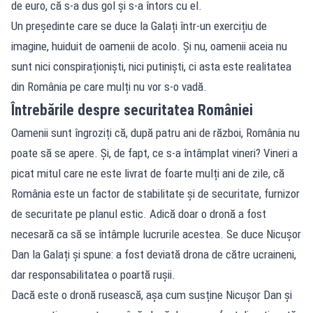
de euro, că s-a dus gol și s-a întors cu el.
Un președinte care se duce la Galați într-un exercițiu de
imagine, huiduit de oamenii de acolo. Și nu, oamenii aceia nu
sunt nici conspiraționiști, nici putiniști, ci asta este realitatea
din România pe care mulți nu vor s-o vadă.
Întrebările despre securitatea României
Oamenii sunt îngroziți că, după patru ani de război, România nu
poate să se apere. Și, de fapt, ce s-a întâmplat vineri? Vineri a
picat mitul care ne este livrat de foarte mulți ani de zile, că
România este un factor de stabilitate și de securitate, furnizor
de securitate pe planul estic. Adică doar o dronă a fost
necesară ca să se întâmple lucrurile acestea. Se duce Nicușor
Dan la Galați și spune: a fost deviată drona de către ucraineni,
dar responsabilitatea o poartă rușii.
Dacă este o dronă rusească, așa cum susține Nicușor Dan și