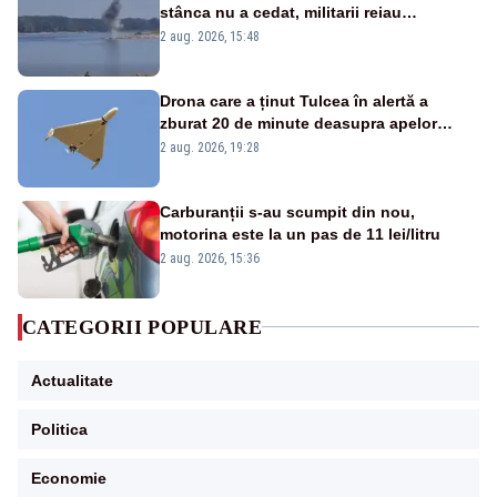
stânca nu a cedat, militarii reiau
detonările luni – VIDEO
2 aug. 2026, 15:48
Drona care a ținut Tulcea în alertă a
zburat 20 de minute deasupra apelor
României. Au fost ridicate două F-16
2 aug. 2026, 19:28
Carburanții s-au scumpit din nou,
motorina este la un pas de 11 lei/litru
2 aug. 2026, 15:36
CATEGORII POPULARE
Actualitate
Politica
Economie