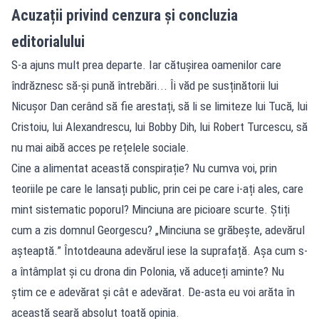
Acuzații privind cenzura și concluzia
editorialului
S-a ajuns mult prea departe. Iar cătușirea oamenilor care
îndrăznesc să-și pună întrebări... Îi văd pe susținătorii lui
Nicușor Dan cerând să fie arestați, să li se limiteze lui Tucă, lui
Cristoiu, lui Alexandrescu, lui Bobby Dih, lui Robert Turcescu, să
nu mai aibă acces pe rețelele sociale.
Cine a alimentat această conspirație? Nu cumva voi, prin
teoriile pe care le lansați public, prin cei pe care i-ați ales, care
mint sistematic poporul? Minciuna are picioare scurte. Știți
cum a zis domnul Georgescu? „Minciuna se grăbește, adevărul
așteaptă.” Întotdeauna adevărul iese la suprafață. Așa cum s-
a întâmplat și cu drona din Polonia, vă aduceți aminte? Nu
știm ce e adevărat și cât e adevărat. De-asta eu voi arăta în
această seară absolut toată opinia.