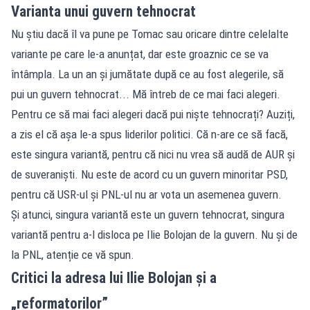
Varianta unui guvern tehnocrat
Nu știu dacă îl va pune pe Tomac sau oricare dintre celelalte
variante pe care le-a anunțat, dar este groaznic ce se va
întâmpla. La un an și jumătate după ce au fost alegerile, să
pui un guvern tehnocrat... Mă întreb de ce mai faci alegeri.
Pentru ce să mai faci alegeri dacă pui niște tehnocrați? Auziți,
a zis el că așa le-a spus liderilor politici. Că n-are ce să facă,
este singura variantă, pentru că nici nu vrea să audă de AUR și
de suveraniști. Nu este de acord cu un guvern minoritar PSD,
pentru că USR-ul și PNL-ul nu ar vota un asemenea guvern.
Și atunci, singura variantă este un guvern tehnocrat, singura
variantă pentru a-l disloca pe Ilie Bolojan de la guvern. Nu și de
la PNL, atenție ce vă spun.
Critici la adresa lui Ilie Bolojan și a
„reformatorilor”