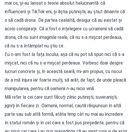
mai ce, și-au lansat o teorie absolut halucinantă: că
influencerii și TikTok-erii, și ăștia putiniștii, au știut dinainte că
o să cadă drona. De partea cealaltă, desigur că au existat și
acolo conspirații. Că a fost o înțelegere cu ucrainenii să cadă
drona, că nu sunt imaginile reale, că nu s-a mișcat perdeaua,
că nu s-a întâmplat nu știu ce.
Eu n-am fost la fața locului, așa că nu pot să spun nici că s-a
mișcat, nici că nu s-a mișcat perdeaua. Vorbesc doar despre
lucruri concrete și, în această seară, mi-am propus, cu riscul
de a mă înjura iar foarte mulți, să arăt, de fapt, de unde pleacă
manipularea, pentru că oamenii n-au nicio vină.
Mă refer la cei care sunt făcuți zilnic putiniști, suveraniști,
jigniți în fiecare zi. Oamenii, normal, caută răspunsuri în altă
parte sau sub altă formă, atâta timp cât nu mai au încredere
în statul român și în cel care a fost pus președinte, pentru că
au spus cei care l-au pus președinte că au venit rușii și de asta