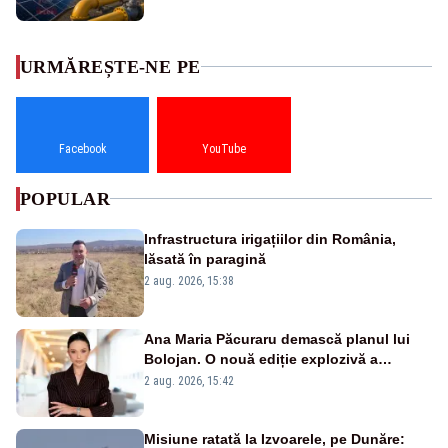
URMĂREȘTE-NE PE
Facebook
YouTube
POPULAR
Infrastructura irigațiilor din România,
lăsată în paragină
2 aug. 2026, 15:38
Ana Maria Păcuraru demască planul lui
Bolojan. O nouă ediție explozivă a
emisiunii „Miza Zilei” la Realitatea PLUS
2 aug. 2026, 15:42
Misiune ratată la Izvoarele, pe Dunăre: