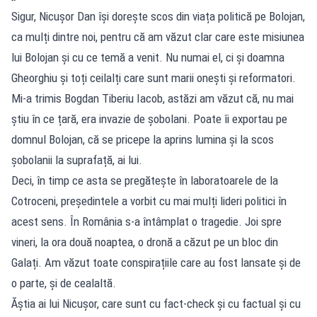
Sigur, Nicușor Dan își dorește scos din viața politică pe Bolojan,
ca mulți dintre noi, pentru că am văzut clar care este misiunea
lui Bolojan și cu ce temă a venit. Nu numai el, ci și doamna
Gheorghiu și toți ceilalți care sunt marii onești și reformatori.
Mi-a trimis Bogdan Tiberiu Iacob, astăzi am văzut că, nu mai
știu în ce țară, era invazie de șobolani. Poate îi exportau pe
domnul Bolojan, că se pricepe la aprins lumina și la scos
șobolanii la suprafață, ai lui.
Deci, în timp ce asta se pregătește în laboratoarele de la
Cotroceni, președintele a vorbit cu mai mulți lideri politici în
acest sens. În România s-a întâmplat o tragedie. Joi spre
vineri, la ora două noaptea, o dronă a căzut pe un bloc din
Galați. Am văzut toate conspirațiile care au fost lansate și de
o parte, și de cealaltă.
Ăștia ai lui Nicușor, care sunt cu fact-check și cu factual și cu