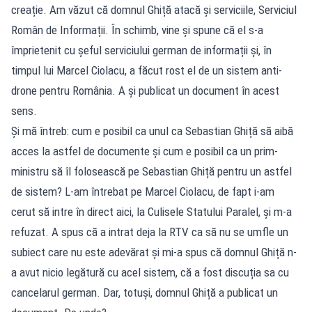
creație. Am văzut că domnul Ghiță atacă și serviciile, Serviciul
Român de Informații. În schimb, vine și spune că el s-a
împrietenit cu șeful serviciului german de informații și, în
timpul lui Marcel Ciolacu, a făcut rost el de un sistem anti-
drone pentru România. A și publicat un document în acest
sens.
Și mă întreb: cum e posibil ca unul ca Sebastian Ghiță să aibă
acces la astfel de documente și cum e posibil ca un prim-
ministru să îl folosească pe Sebastian Ghiță pentru un astfel
de sistem? L-am întrebat pe Marcel Ciolacu, de fapt i-am
cerut să intre în direct aici, la Culisele Statului Paralel, și m-a
refuzat. A spus că a intrat deja la RTV ca să nu se umfle un
subiect care nu este adevărat și mi-a spus că domnul Ghiță n-
a avut nicio legătură cu acel sistem, că a fost discuția sa cu
cancelarul german. Dar, totuși, domnul Ghiță a publicat un