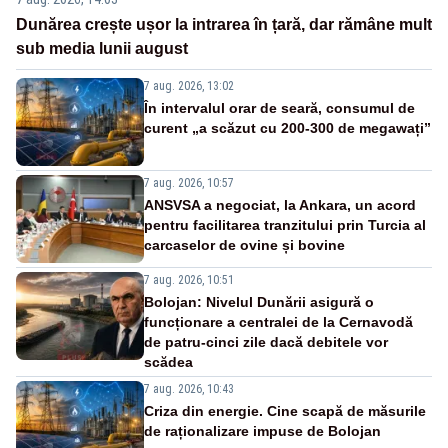
Dunărea crește ușor la intrarea în țară, dar rămâne mult
sub media lunii august
7 aug. 2026, 13:02
În intervalul orar de seară, consumul de
curent „a scăzut cu 200-300 de megawați”
7 aug. 2026, 10:57
ANSVSA a negociat, la Ankara, un acord
pentru facilitarea tranzitului prin Turcia al
carcaselor de ovine și bovine
7 aug. 2026, 10:51
Bolojan: Nivelul Dunării asigură o
funcționare a centralei de la Cernavodă
de patru-cinci zile dacă debitele vor
scădea
7 aug. 2026, 10:43
Criza din energie. Cine scapă de măsurile
de raționalizare impuse de Bolojan