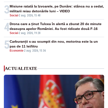
3
Misiune ratată la Izvoarele, pe Dunăre: stânca nu a cedat,
militarii reiau detonările luni – VIDEO
Social
-
2 aug. 2026, 15:48
4
Drona care a ținut Tulcea în alertă a zburat 20 de minute
deasupra apelor României. Au fost ridicate două F-16
Social
-
2 aug. 2026, 19:28
5
Carburanții s-au scumpit din nou, motorina este la un
pas de 11 lei/litru
Economie
-
2 aug. 2026, 15:36
ACTUALITATE