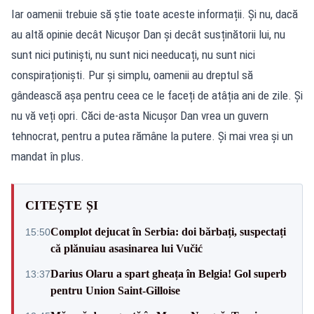
Iar oamenii trebuie să știe toate aceste informații. Și nu, dacă
au altă opinie decât Nicușor Dan și decât susținătorii lui, nu
sunt nici putiniști, nu sunt nici needucați, nu sunt nici
conspiraționiști. Pur și simplu, oamenii au dreptul să
gândească așa pentru ceea ce le faceți de atâția ani de zile. Și
nu vă veți opri. Căci de-asta Nicușor Dan vrea un guvern
tehnocrat, pentru a putea rămâne la putere. Și mai vrea și un
mandat în plus.
CITEȘTE ȘI
Complot dejucat în Serbia: doi bărbați, suspectați
15:50
că plănuiau asasinarea lui Vučić
Darius Olaru a spart gheața în Belgia! Gol superb
13:37
pentru Union Saint-Gilloise