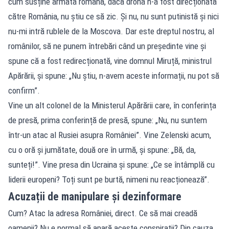
cum susține armata română, dacă drona n-a fost direcționată
către România, nu știu ce să zic. Și nu, nu sunt putinistă și nici
nu-mi intră rublele de la Moscova. Dar este dreptul nostru, al
românilor, să ne punem întrebări când un președinte vine și
spune că a fost redirecționată, vine domnul Miruță, ministrul
Apărării, și spune: „Nu știu, n-avem aceste informații, nu pot să
confirm”.
Vine un alt colonel de la Ministerul Apărării care, în conferința
de presă, prima conferință de presă, spune: „Nu, nu suntem
într-un atac al Rusiei asupra României”. Vine Zelenski acum,
cu o oră și jumătate, două ore în urmă, și spune: „Bă, da,
sunteți!”. Vine presa din Ucraina și spune: „Ce se întâmplă cu
liderii europeni? Toți sunt pe burtă, nimeni nu reacționează”.
Acuzații de manipulare și dezinformare
Cum? Atac la adresa României, direct. Ce să mai creadă
oamenii? Nu e normal să apară aceste conspirații? Din cauza