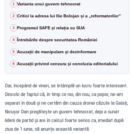
Varianta unui guvern tehnocrat
1
Critici la adresa lui Ilie Bolojan și a „reformatorilor”
2
Programul SAFE și relația cu SUA
3
Întrebările despre securitatea României
4
Acuzații de manipulare și dezinformare
5
Acuzații privind cenzura și concluzia editorialului
6
Dar, începând de vineri, se întâmplă un lucru foarte interesant.
Dincolo de faptul că, în timp ce noi, din nou, ca popor, ne-am
separat în două și ne certăm din cauza dronei căzute la Galați,
Nicușor Dan pregătește un guvern tehnocrat, deja a sunat
liderii de partid și are în calcul foarte serios ca, imediat după
ziua de 1 iunie, să anunțe această variantă.