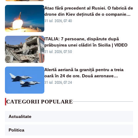
Atac fără precedent al Rusiei. O fabrică de
drone din Kiev deținută de o companie
americană, distrusă de o rachetă
31 iul. 2026, 07:40
rusească
ITALIA: 7 persoane, dispărute după
prăbușirea unei clădiri în Sicilia | VIDEO
31 iul. 2026, 07:50
Alertă aeriană la graniță pentru a treia
oară în 24 de ore. Două aeronave
Eurofighter britanice au fost ridicate de la
31 iul. 2026, 07:24
sol
CATEGORII POPULARE
Actualitate
Politica