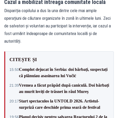
Cazul a mobilizat întreaga comunitate locală
Dispariția copilului a dus la una dintre cele mai ample
operațiuni de căutare organizate în zonă în ultimele luni. Zeci
de salvatori și voluntari au participat la intervenție, iar cazul a
fost urmărit îndeaproape de comunitatea locală și de
autorități.
CITEȘTE ȘI
Complot dejucat în Serbia: doi bărbați, suspectați
15:50
că plănuiau asasinarea lui Vučić
Vremea a făcut prăpăd după caniculă. Doi bărbați
21:39
au murit loviți de trăsnet în râul Mureș
Start spectaculos la UNTOLD 2026. Artistul-
20:17
surpriză care deschide prima seară de festival
Planul decisiv pentru salvarea Reactorului 2 de la
19:56