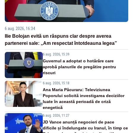
6 aug. 2026, 16:34
Ilie Bolojan evită un răspuns clar despre averea
partenerei sale: „Am respectat întotdeauna legea”
6 aug. 2026, 15:39
Guvernul a adoptat o hotărâre care
aprobă planurile de pregătire pentru
riscuri
6 aug. 2026, 15:18
Ana Maria Păcuraru: Televiziunea
Poporului solicită investigarea deciziilor
luate în această perioadă de criză
enegetică
6 aug. 2026, 11:27
JD Vance anunță negocieri de pace
dificile și îndelungate cu Iranul, în timp ce