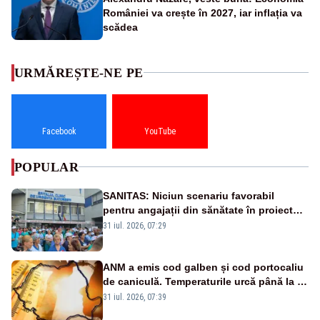
României va crește în 2027, iar inflația va
scădea
URMĂREȘTE-NE PE
Facebook
YouTube
POPULAR
SANITAS: Niciun scenariu favorabil
pentru angajații din sănătate în proiectul
Legii salarizării
31 iul. 2026, 07:29
ANM a emis cod galben și cod portocaliu
de caniculă. Temperaturile urcă până la 38
de grade, iar nopțile devin tropicale
31 iul. 2026, 07:39