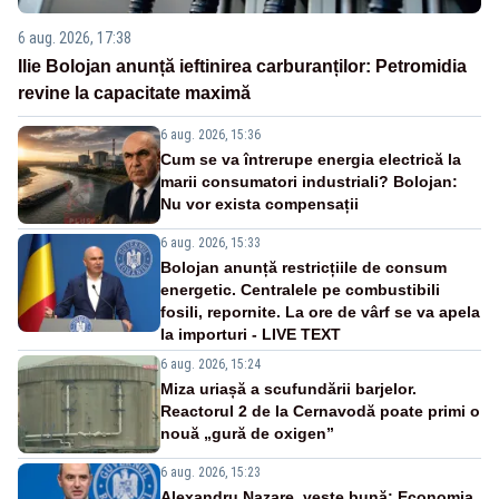
6 aug. 2026, 17:38
Ilie Bolojan anunță ieftinirea carburanților: Petromidia
revine la capacitate maximă
6 aug. 2026, 15:36
Cum se va întrerupe energia electrică la
marii consumatori industriali? Bolojan:
Nu vor exista compensații
6 aug. 2026, 15:33
Bolojan anunță restricțiile de consum
energetic. Centralele pe combustibili
fosili, repornite. La ore de vârf se va apela
la importuri - LIVE TEXT
6 aug. 2026, 15:24
Miza uriașă a scufundării barjelor.
Reactorul 2 de la Cernavodă poate primi o
nouă „gură de oxigen”
6 aug. 2026, 15:23
Alexandru Nazare, veste bună: Economia