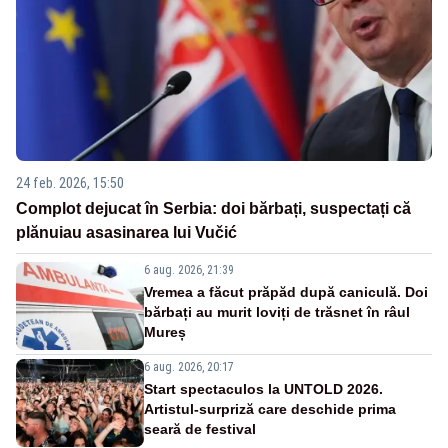
24 feb. 2026, 15:50
Complot dejucat în Serbia: doi bărbați, suspectați că
plănuiau asasinarea lui Vučić
6 aug. 2026, 21:39
Vremea a făcut prăpăd după caniculă. Doi
bărbați au murit loviți de trăsnet în râul
Mureș
6 aug. 2026, 20:17
Start spectaculos la UNTOLD 2026.
Artistul-surpriză care deschide prima
seară de festival