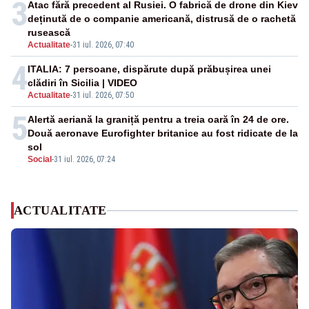
3
Atac fără precedent al Rusiei. O fabrică de drone din Kiev
deținută de o companie americană, distrusă de o rachetă
rusească
Actualitate
-
31 iul. 2026, 07:40
4
ITALIA: 7 persoane, dispărute după prăbușirea unei
clădiri în Sicilia | VIDEO
Actualitate
-
31 iul. 2026, 07:50
5
Alertă aeriană la graniță pentru a treia oară în 24 de ore.
Două aeronave Eurofighter britanice au fost ridicate de la
sol
Social
-
31 iul. 2026, 07:24
ACTUALITATE