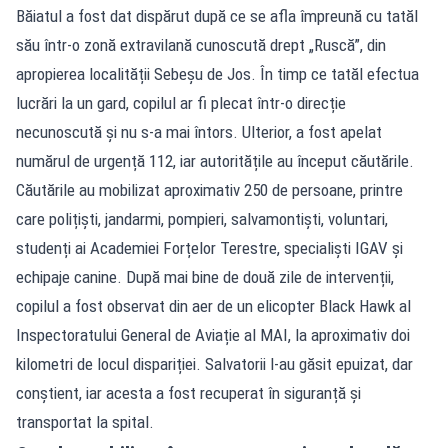
Băiatul a fost dat dispărut după ce se afla împreună cu tatăl
său într-o zonă extravilană cunoscută drept „Ruscă”, din
apropierea localității Sebeșu de Jos. În timp ce tatăl efectua
lucrări la un gard, copilul ar fi plecat într-o direcție
necunoscută și nu s-a mai întors. Ulterior, a fost apelat
numărul de urgență 112, iar autoritățile au început căutările.
Căutările au mobilizat aproximativ 250 de persoane, printre
care polițiști, jandarmi, pompieri, salvamontiști, voluntari,
studenți ai Academiei Forțelor Terestre, specialiști IGAV și
echipaje canine. După mai bine de două zile de intervenții,
copilul a fost observat din aer de un elicopter Black Hawk al
Inspectoratului General de Aviație al MAI, la aproximativ doi
kilometri de locul dispariției. Salvatorii l-au găsit epuizat, dar
conștient, iar acesta a fost recuperat în siguranță și
transportat la spital.