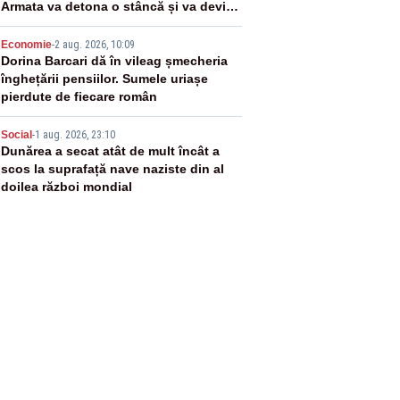
Armata va detona o stâncă și va devia
apa fluviului - IMAGINI AERIENE
4
Economie
-
2 aug. 2026, 10:09
Dorina Barcari dă în vileag șmecheria
înghețării pensiilor. Sumele uriașe
pierdute de fiecare român
5
Social
-
1 aug. 2026, 23:10
Dunărea a secat atât de mult încât a
scos la suprafață nave naziste din al
doilea război mondial