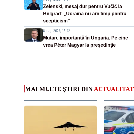
Zelenski, mesaj dur pentru Vučić la
Belgrad: „Ucraina nu are timp pentru
scepticism”
8 aug. 2026, 15:42
Mutare importantă în Ungaria. Pe cine
vrea Péter Magyar la președinție
MAI MULTE ȘTIRI DIN
ACTUALITAT