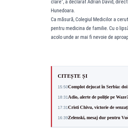
clare", a declarat Adrian David, dire
Hunedoara.
Ca măsură, Colegiul Medicilor a cerut
pentru medicina de familie. Cu o lips
acolo unde ar mai fi nevoie de aproap
CITEȘTE ȘI
Complot dejucat în Serbia: doi 
15:50
Adio, alerte de poliție pe Waze
18:31
Cristi Chivu, victorie de senzaț
17:31
Zelenski, mesaj dur pentru Vuč
16:39