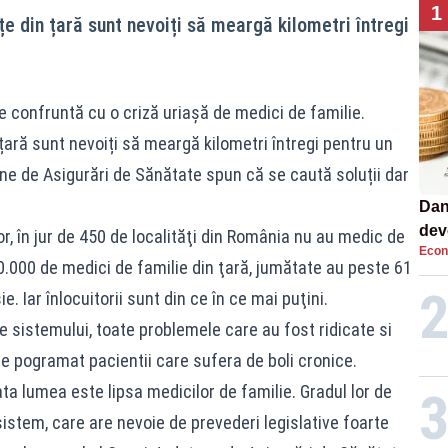
1
e din țară sunt nevoiți să meargă kilometri întregi
se confruntă cu o criză uriașă de medici de familie.
țară sunt nevoiți să meargă kilometri întregi pentru un
ne de Asigurări de Sănătate spun că se caută soluții dar
Dan
dev
lor, în jur de 450 de localităţi din România nu au medic de
Econ
viit
10.000 de medici de familie din ţară, jumătate au peste 61
ie. Iar înlocuitorii sunt din ce în ce mai puţini.
 sistemului, toate problemele care au fost ridicate si
e pogramat pacientii care sufera de boli cronice.
a lumea este lipsa medicilor de familie. Gradul lor de
istem, care are nevoie de prevederi legislative foarte