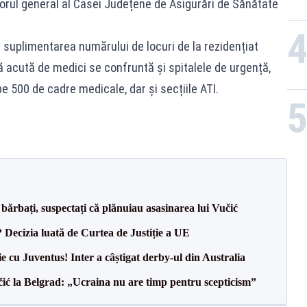
ctorul general al Casei Județene de Asigurări de Sănătate
 suplimentarea numărului de locuri de la rezidențiat
ă acută de medici se confruntă și spitalele de urgență,
e 500 de cadre medicale, dar și secțiile ATI.
bărbați, suspectați că plănuiau asasinarea lui Vučić
? Decizia luată de Curtea de Justiție a UE
ie cu Juventus! Inter a câștigat derby-ul din Australia
ić la Belgrad: „Ucraina nu are timp pentru scepticism”