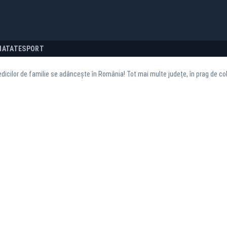
NATATE
SPORT
dicilor de familie se adâncește în România! Tot mai multe județe, în prag de co