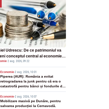
iel Udrescu: De ce patrimoniul va
eni conceptul central al economiei
omie
·
2 aug. 2026, 09:22
oare?
2
Economie
-
2 aug. 2026, 10:01
Piperea (AUR): România a evitat
retrogradarea la junk pentru că era o
catastrofă pentru bănci și fondurile de
pensii
3
Economie
-
2 aug. 2026, 10:07
Mobilizare masivă pe Dunăre, pentru
salvarea producției la Cernavodă.