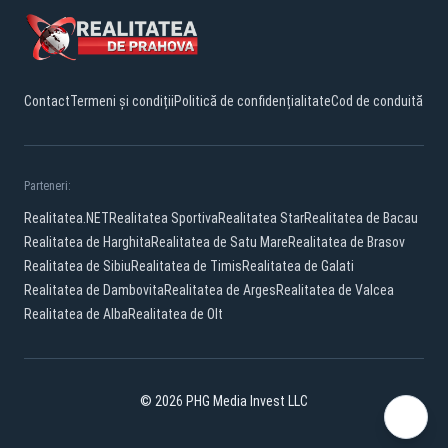
Contact
Termeni și condiții
Politică de confidențialitate
Cod de conduită
Parteneri:
Realitatea.NET
Realitatea Sportiva
Realitatea Star
Realitatea de Bacau
Realitatea de Harghita
Realitatea de Satu Mare
Realitatea de Brasov
Realitatea de Sibiu
Realitatea de Timis
Realitatea de Galati
Realitatea de Dambovita
Realitatea de Arges
Realitatea de Valcea
Realitatea de Alba
Realitatea de Olt
© 2026 PHG Media Invest LLC
Facebook
YouTube