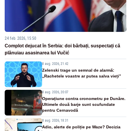
24 feb. 2026, 15:50
Complot dejucat în Serbia: doi bărbați, suspectați că
plănuiau asasinarea lui Vučić
8 aug. 2026, 21:42
Zelenski trage un semnal de alarmă:
„Rachetele voastre ar putea salva vieți”
8 aug. 2026, 20:07
Operațiune contra cronometru pe Dunăre.
Ultimele două barje sunt scufundate
pentru Cernavodă
8 aug. 2026, 18:31
Adio, alerte de poliție pe Waze? Decizia