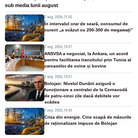
sub media lunii august
7 aug. 2026, 13:02
În intervalul orar de seară, consumul de
curent „a scăzut cu 200-300 de megawați”
7 aug. 2026, 10:57
ANSVSA a negociat, la Ankara, un acord
pentru facilitarea tranzitului prin Turcia al
carcaselor de ovine și bovine
7 aug. 2026, 10:51
Bolojan: Nivelul Dunării asigură o
funcționare a centralei de la Cernavodă
de patru-cinci zile dacă debitele vor
scădea
7 aug. 2026, 10:43
Criza din energie. Cine scapă de măsurile
de raționalizare impuse de Bolojan