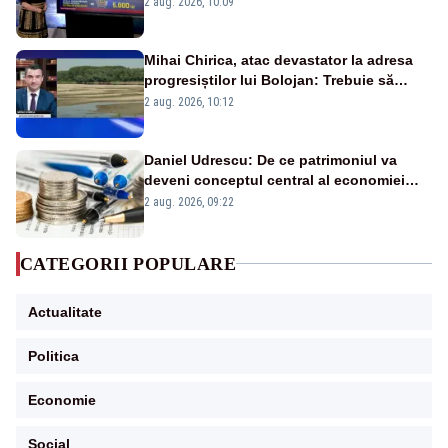
2 aug. 2026, 10:09
Mihai Chirica, atac devastator la adresa
progresiștilor lui Bolojan: Trebuie să
protejăm și natura, dar nu șținem omaneii
2 aug. 2026, 10:12
în stare permanentă de alertă
Daniel Udrescu: De ce patrimoniul va
deveni conceptul central al economiei
viitoare?
2 aug. 2026, 09:22
CATEGORII POPULARE
Actualitate
Politica
Economie
Social