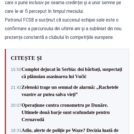
care o pune inclusiv pe seama credinței și a unor semne pe
care le-ar fi perceput în timpul meciului.
Patronul FCSB a susținut că succesul echipei sale este o
confirmare a parcursului din ultimii ani și a subliniat din nou
prezența constantă a clubului în competițiile europene.
CITEȘTE ȘI
Complot dejucat în Serbia: doi bărbați, suspectați
15:50
că plănuiau asasinarea lui Vučić
Zelenski trage un semnal de alarmă: „Rachetele
21:42
voastre ar putea salva vieți”
Operațiune contra cronometru pe Dunăre.
20:07
Ultimele două barje sunt scufundate pentru
Cernavodă
Adio, alerte de poliție pe Waze? Decizia luată de
18:31