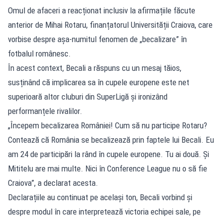
Omul de afaceri a reacționat inclusiv la afirmațiile făcute
anterior de Mihai Rotaru, finanțatorul Universității Craiova, care
vorbise despre așa-numitul fenomen de „becalizare” în
fotbalul românesc.
În acest context, Becali a răspuns cu un mesaj tăios,
susținând că implicarea sa în cupele europene este net
superioară altor cluburi din SuperLigă și ironizând
performanțele rivalilor.
„Începem becalizarea României! Cum să nu participe Rotaru?
Contează că România se becalizează prin faptele lui Becali. Eu
am 24 de participări la rând în cupele europene. Tu ai două. Și
Mititelu are mai multe. Nici în Conference League nu o să fie
Craiova”, a declarat acesta.
Declarațiile au continuat pe același ton, Becali vorbind și
despre modul în care interpretează victoria echipei sale, pe