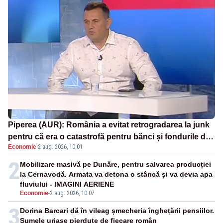
Piperea (AUR): România a evitat retrogradarea la junk
pentru că era o catastrofă pentru bănci și fondurile de
Economie
·
2 aug. 2026, 10:01
pensii
2
Mobilizare masivă pe Dunăre, pentru salvarea producției
la Cernavodă. Armata va detona o stâncă și va devia apa
fluviului - IMAGINI AERIENE
Economie
-
2 aug. 2026, 10:07
3
Dorina Barcari dă în vileag șmecheria înghețării pensiilor.
Sumele uriașe pierdute de fiecare român