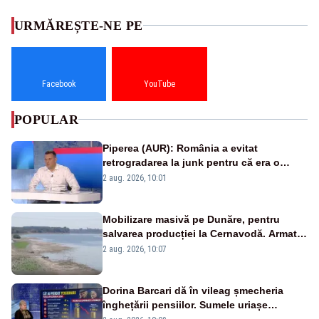
URMĂREȘTE-NE PE
Facebook
YouTube
POPULAR
Piperea (AUR): România a evitat
retrogradarea la junk pentru că era o
catastrofă pentru bănci și fondurile de
2 aug. 2026, 10:01
pensii
Mobilizare masivă pe Dunăre, pentru
salvarea producției la Cernavodă. Armata
va detona o stâncă și va devia apa
2 aug. 2026, 10:07
fluviului - IMAGINI AERIENE
Dorina Barcari dă în vileag șmecheria
înghețării pensiilor. Sumele uriașe
pierdute de fiecare român