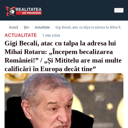
Acasă
Știri
Actualitate
Gigi Becali, atac cu talpa la adresa lui Mihai Rotaru: „Începem becalizarea României!” / „Și Mititelu are mai multe calificări în Europa decât tine”
·
ACTUALITATE
1 min citire
Gigi Becali, atac cu talpa la adresa lui
Mihai Rotaru: „Începem becalizarea
României!” / „Și Mititelu are mai multe
calificări în Europa decât tine”