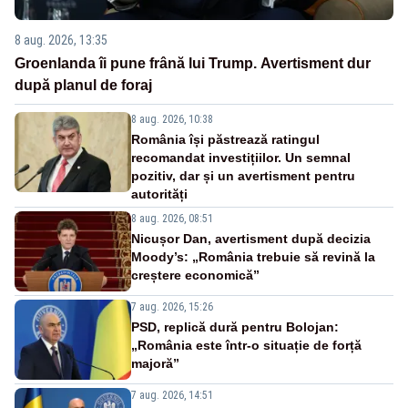
8 aug. 2026, 13:35
Groenlanda îi pune frână lui Trump. Avertisment dur
după planul de foraj
8 aug. 2026, 10:38
România își păstrează ratingul
recomandat investițiilor. Un semnal
pozitiv, dar și un avertisment pentru
autorități
8 aug. 2026, 08:51
Nicușor Dan, avertisment după decizia
Moody’s: „România trebuie să revină la
creștere economică”
7 aug. 2026, 15:26
PSD, replică dură pentru Bolojan:
„România este într-o situație de forță
majoră”
7 aug. 2026, 14:51