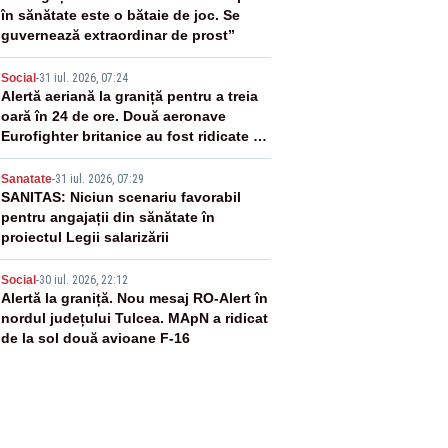
în sănătate este o bătaie de joc. Se
guvernează extraordinar de prost”
3
Social
-
31 iul. 2026, 07:24
Alertă aeriană la graniță pentru a treia
oară în 24 de ore. Două aeronave
Eurofighter britanice au fost ridicate de
la sol
4
Sanatate
-
31 iul. 2026, 07:29
SANITAS: Niciun scenariu favorabil
pentru angajații din sănătate în
proiectul Legii salarizării
5
Social
-
30 iul. 2026, 22:12
Alertă la graniță. Nou mesaj RO-Alert în
nordul județului Tulcea. MApN a ridicat
de la sol două avioane F-16