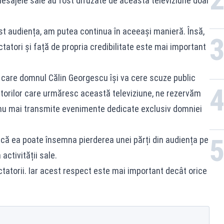
esajele sale au fost difuzate de această televiziune doar
ost audiența, am putea continua în aceeași manieră. Însă,
tatori și față de propria credibilitate este mai important
 care domnul Călin Georgescu își va cere scuze public
tatorilor care urmăresc această televiziune, ne rezervăm
a nu mai transmite evenimente dedicate exclusiv domniei
ă ea poate însemna pierderea unei părți din audiența pe
activității sale.
tatorii. Iar acest respect este mai important decât orice