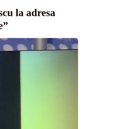
scu la adresa
e”