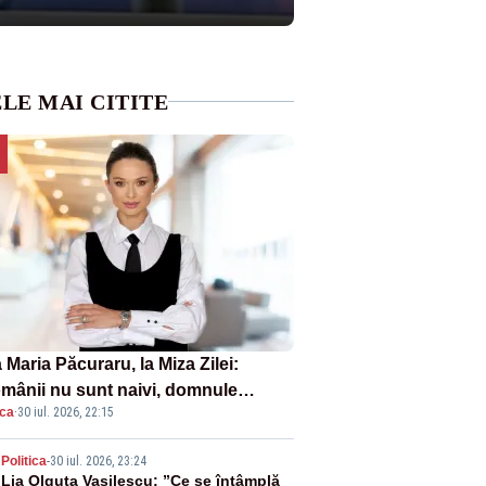
LE MAI CITITE
Maria Păcuraru, la Miza Zilei:
mânii nu sunt naivi, domnule
ica
·
30 iul. 2026, 22:15
mier Bolojan”
2
Politica
-
30 iul. 2026, 23:24
Lia Olguța Vasilescu: ”Ce se întâmplă