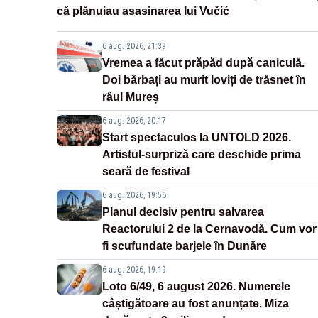
că plănuiau asasinarea lui Vučić
6 aug. 2026, 21:39
Vremea a făcut prăpăd după caniculă.
Doi bărbați au murit loviți de trăsnet în
râul Mureș
6 aug. 2026, 20:17
Start spectaculos la UNTOLD 2026.
Artistul-surpriză care deschide prima
seară de festival
6 aug. 2026, 19:56
Planul decisiv pentru salvarea
Reactorului 2 de la Cernavodă. Cum vor
fi scufundate barjele în Dunăre
6 aug. 2026, 19:19
Loto 6/49, 6 august 2026. Numerele
câștigătoare au fost anunțate. Miza