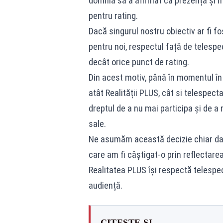
domnia sa a afirmat că prezența și m
pentru rating.
Dacă singurul nostru obiectiv ar fi f
pentru noi, respectul față de telespec
decât orice punct de rating.
Din acest motiv, până în momentul în
atât Realității PLUS, cât si telespec
dreptul de a nu mai participa și de 
sale.
Ne asumăm această decizie chiar dac
care am fi câștigat-o prin reflectarea 
Realitatea PLUS își respectă telespec
audiență.
CITEȘTE ȘI