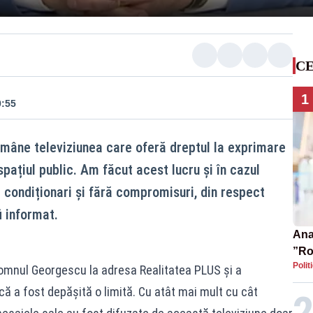
CE
1
0:55
ămâne televiziunea care oferă dreptul la exprimare
spațiul public. Am făcut acest lucru și în cazul
 condiționari și fără compromisuri, din respect
i informat.
Ana 
”Ro
Polit
pre
omnul Georgescu la adresa Realitatea PLUS și a
că a fost depășită o limită. Cu atât mai mult cu cât