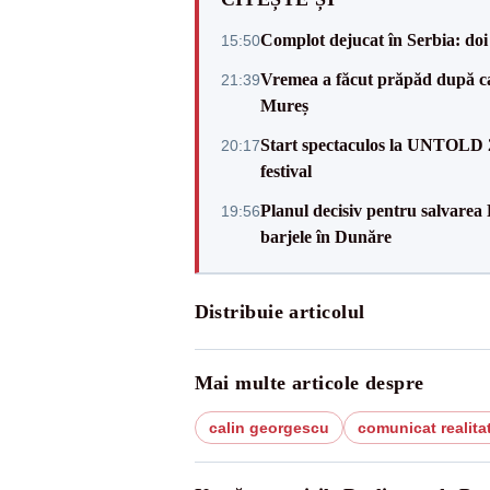
Complot dejucat în Serbia: doi 
15:50
Vremea a făcut prăpăd după cani
21:39
Mureș
Start spectaculos la UNTOLD 20
20:17
festival
Planul decisiv pentru salvarea
19:56
barjele în Dunăre
Distribuie articolul
Mai multe articole despre
calin georgescu
comunicat realita