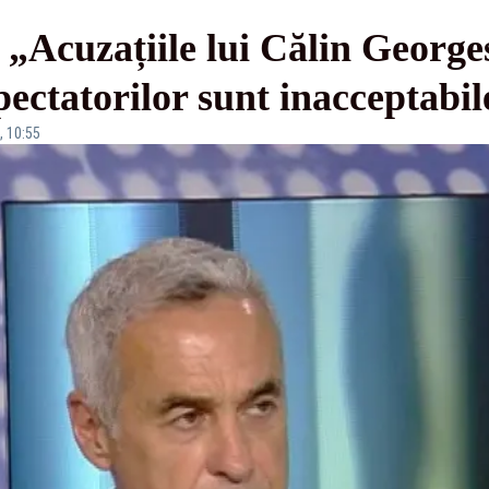
„Acuzațiile lui Călin George
spectatorilor sunt inacceptabil
, 10:55