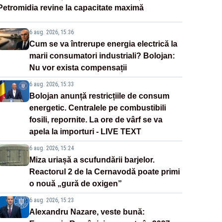
Petromidia revine la capacitate maximă
6 aug. 2026, 15:36
Cum se va întrerupe energia electrică la
marii consumatori industriali? Bolojan:
Nu vor exista compensații
6 aug. 2026, 15:33
Bolojan anunță restricțiile de consum
energetic. Centralele pe combustibili
fosili, repornite. La ore de vârf se va
apela la importuri - LIVE TEXT
6 aug. 2026, 15:24
Miza uriașă a scufundării barjelor.
Reactorul 2 de la Cernavodă poate primi
o nouă „gură de oxigen”
6 aug. 2026, 15:23
Alexandru Nazare, veste bună: