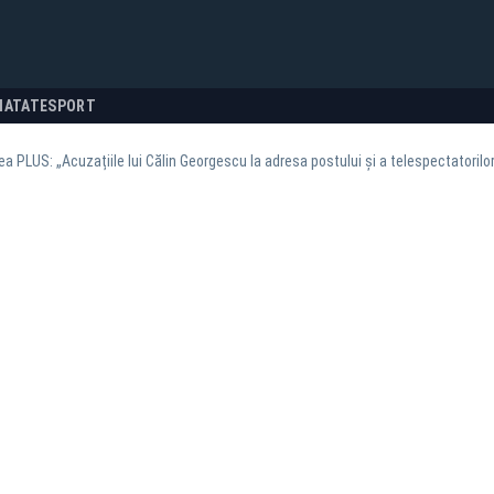
NATATE
SPORT
ea PLUS: „Acuzațiile lui Călin Georgescu la adresa postului și a telespectatorilo