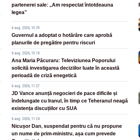
partenerei sale: „Am respectat întotdeauna
legea”
6 aug. 2026, 15:39
Guvernul a adoptat o hotărâre care aprobă
planurile de pregătire pentru riscuri
6 aug. 2026, 15:18
Ana Maria Păcuraru: Televiziunea Poporului
solicită investigarea deciziilor luate în această
perioadă de criză enegetică
6 aug. 2026, 11:27
JD Vance anunță negocieri de pace dificile și
îndelungate cu Iranul, în timp ce Teheranul neagă
existența discuțiilor cu SUA
6 aug. 2026, 11:24
Nicușor Dan, suspendat pentru că nu propune
un nume de prim-ministru, așa cum prevede