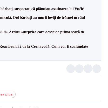
bărbați, suspectați că plănuiau asasinarea lui Vučić
culă. Doi bărbați au murit loviți de trăsnet în râul
26. Artistul-surpriză care deschide prima seară de
 Reactorului 2 de la Cernavodă. Cum vor fi scufundate
tea plus