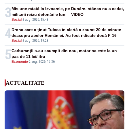
3
Misiune ratată la Izvoarele, pe Dunăre: stânca nu a cedat,
militarii reiau detonările luni – VIDEO
Social
-
2 aug. 2026, 15:48
4
Drona care a ținut Tulcea în alertă a zburat 20 de minute
deasupra apelor României. Au fost ridicate două F-16
Social
-
2 aug. 2026, 19:28
5
Carburanții s-au scumpit din nou, motorina este la un
pas de 11 lei/litru
Economie
-
2 aug. 2026, 15:36
ACTUALITATE