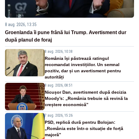
8 aug. 2026, 13:35
Groenlanda îi pune frână lui Trump. Avertisment dur
după planul de foraj
8 aug. 2026, 10:38
România își păstrează ratingul
recomandat investițiilor. Un semnal
pozitiv, dar și un avertisment pentru
autorități
8 aug. 2026, 08:51
Nicușor Dan, avertisment după decizia
Moody’s: „România trebuie să revină la
creștere economică”
7 aug. 2026, 15:26
PSD, replică dură pentru Bolojan:
„România este într-o situație de forță
majoră”