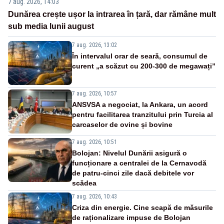
7 aug. 2026, 14:03
Dunărea crește ușor la intrarea în țară, dar rămâne mult
sub media lunii august
7 aug. 2026, 13:02
În intervalul orar de seară, consumul de
curent „a scăzut cu 200-300 de megawați”
7 aug. 2026, 10:57
ANSVSA a negociat, la Ankara, un acord
pentru facilitarea tranzitului prin Turcia al
carcaselor de ovine și bovine
7 aug. 2026, 10:51
Bolojan: Nivelul Dunării asigură o
funcționare a centralei de la Cernavodă
de patru-cinci zile dacă debitele vor
scădea
7 aug. 2026, 10:43
Criza din energie. Cine scapă de măsurile
de raționalizare impuse de Bolojan