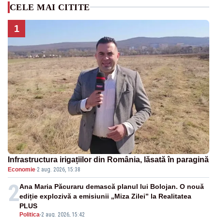
CELE MAI CITITE
1
Infrastructura irigațiilor din România, lăsată în paragină
Economie
·
2 aug. 2026, 15:38
2
Ana Maria Păcuraru demască planul lui Bolojan. O nouă
ediție explozivă a emisiunii „Miza Zilei” la Realitatea
PLUS
Politica
-
2 aug. 2026, 15:42