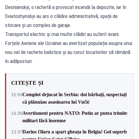
Desnianskyi, o rachetă a provocat incendii la depozite, iar în
Sviatoshynskyi au ars o clădire administrativă, spații de
stocare și un complex de garaje.
Transportul electric și mai multe clădiri au suferit avarii.
Forțele Aeriene ale Ucrainei au avertizat populația asupra unui
nou val de rachete balistice și au cerut locuitorilor să rămână
în adăposturi.
CITEȘTE ȘI
Complot dejucat în Serbia: doi bărbați, suspectați
15:50
că plănuiau asasinarea lui Vučić
Avertisment pentru NATO: Putin ar putea trimite
14:38
militari fără însemne
Darius Olaru a spart gheața în Belgia! Gol superb
13:37