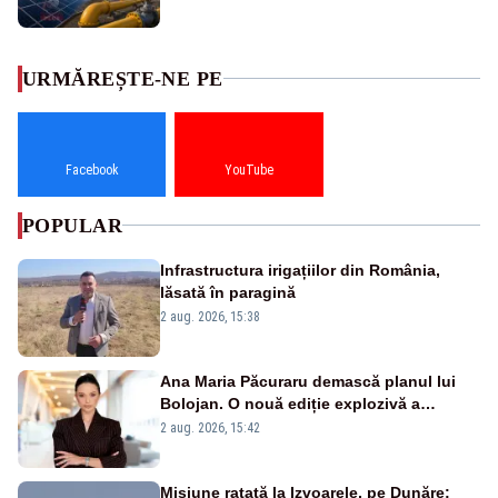
URMĂREȘTE-NE PE
Facebook
YouTube
POPULAR
Infrastructura irigațiilor din România,
lăsată în paragină
2 aug. 2026, 15:38
Ana Maria Păcuraru demască planul lui
Bolojan. O nouă ediție explozivă a
emisiunii „Miza Zilei” la Realitatea PLUS
2 aug. 2026, 15:42
Misiune ratată la Izvoarele, pe Dunăre: