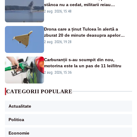
stânca nu a cedat, militarii reiau
detonările luni – VIDEO
2 aug. 2026, 15:48
Drona care a ținut Tulcea în alertă a
zburat 20 de minute deasupra apelor
României. Au fost ridicate două F-16
2 aug. 2026, 19:28
Carburanții s-au scumpit din nou,
motorina este la un pas de 11 lei/litru
2 aug. 2026, 15:36
CATEGORII POPULARE
Actualitate
Politica
Economie