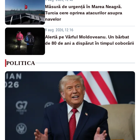
Măsură de urgență în Marea Neagră.
Turcia cere oprirea atacurilor asupra
navelor
9 aug. 2026, 12:16
Alertă pe Vârful Moldoveanu. Un bărbat
de 80 de ani a dispărut în timpul coborârii
POLITICA