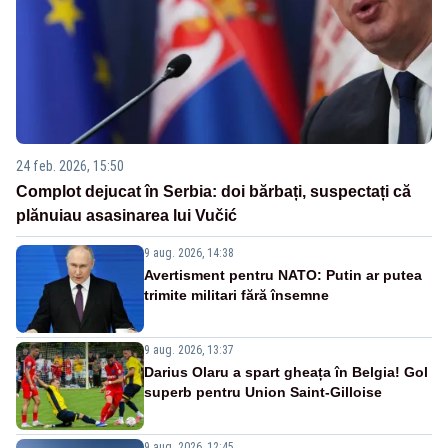
24 feb. 2026, 15:50
Complot dejucat în Serbia: doi bărbați, suspectați că
plănuiau asasinarea lui Vučić
9 aug. 2026, 14:38
Avertisment pentru NATO: Putin ar putea
trimite militari fără însemne
9 aug. 2026, 13:37
Darius Olaru a spart gheața în Belgia! Gol
superb pentru Union Saint-Gilloise
9 aug. 2026, 12:45