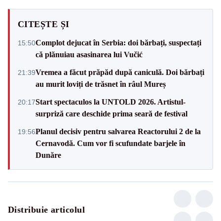
CITEȘTE ȘI
Complot dejucat în Serbia: doi bărbați, suspectați
15:50
că plănuiau asasinarea lui Vučić
Vremea a făcut prăpăd după caniculă. Doi bărbați
21:39
au murit loviți de trăsnet în râul Mureș
Start spectaculos la UNTOLD 2026. Artistul-
20:17
surpriză care deschide prima seară de festival
Planul decisiv pentru salvarea Reactorului 2 de la
19:56
Cernavodă. Cum vor fi scufundate barjele în
Dunăre
Distribuie articolul