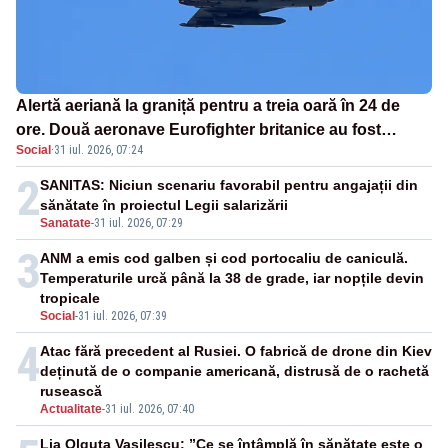
Alertă aeriană la graniță pentru a treia oară în 24 de
ore. Două aeronave Eurofighter britanice au fost
Social
·
31 iul. 2026, 07:24
ridicate de la sol
2
SANITAS: Niciun scenariu favorabil pentru angajații din
sănătate în proiectul Legii salarizării
Sanatate
-
31 iul. 2026, 07:29
3
ANM a emis cod galben și cod portocaliu de caniculă.
Temperaturile urcă până la 38 de grade, iar nopțile devin
tropicale
Social
-
31 iul. 2026, 07:39
4
Atac fără precedent al Rusiei. O fabrică de drone din Kiev
deținută de o companie americană, distrusă de o rachetă
rusească
Actualitate
-
31 iul. 2026, 07:40
Lia Olguța Vasilescu: ”Ce se întâmplă în sănătate este o