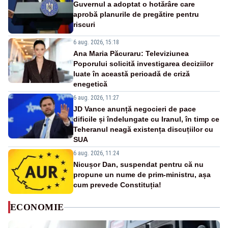
Guvernul a adoptat o hotărâre care
aprobă planurile de pregătire pentru
riscuri
6 aug. 2026, 15:18
Ana Maria Păcuraru: Televiziunea
Poporului solicită investigarea deciziilor
luate în această perioadă de criză
enegetică
6 aug. 2026, 11:27
JD Vance anunță negocieri de pace
dificile și îndelungate cu Iranul, în timp ce
Teheranul neagă existența discuțiilor cu
SUA
6 aug. 2026, 11:24
Nicușor Dan, suspendat pentru că nu
propune un nume de prim-ministru, așa
cum prevede Constituția!
ECONOMIE