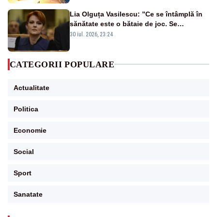
Lia Olguța Vasilescu: ”Ce se întâmplă în
sănătate este o bătaie de joc. Se
guvernează extraordinar de prost”
30 iul. 2026, 23:24
CATEGORII POPULARE
Actualitate
Politica
Economie
Social
Sport
Sanatate