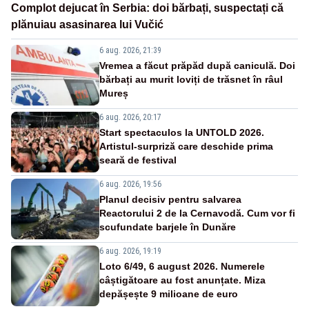
Complot dejucat în Serbia: doi bărbați, suspectați că
plănuiau asasinarea lui Vučić
6 aug. 2026, 21:39
Vremea a făcut prăpăd după caniculă. Doi
bărbați au murit loviți de trăsnet în râul
Mureș
6 aug. 2026, 20:17
Start spectaculos la UNTOLD 2026.
Artistul-surpriză care deschide prima
seară de festival
6 aug. 2026, 19:56
Planul decisiv pentru salvarea
Reactorului 2 de la Cernavodă. Cum vor fi
scufundate barjele în Dunăre
6 aug. 2026, 19:19
Loto 6/49, 6 august 2026. Numerele
câștigătoare au fost anunțate. Miza
depășește 9 milioane de euro