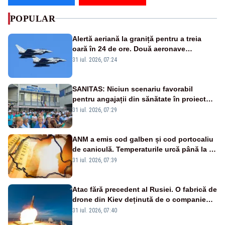
POPULAR
Alertă aeriană la graniță pentru a treia
oară în 24 de ore. Două aeronave
Eurofighter britanice au fost ridicate de la
31 iul. 2026, 07:24
sol
SANITAS: Niciun scenariu favorabil
pentru angajații din sănătate în proiectul
Legii salarizării
31 iul. 2026, 07:29
ANM a emis cod galben și cod portocaliu
de caniculă. Temperaturile urcă până la 38
de grade, iar nopțile devin tropicale
31 iul. 2026, 07:39
Atac fără precedent al Rusiei. O fabrică de
drone din Kiev deținută de o companie
americană, distrusă de o rachetă
31 iul. 2026, 07:40
rusească