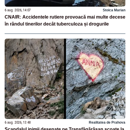
6 aug. 2026, 14:07
Stoica Marian
CNAIR: Accidentele rutiere provoacă mai multe decese
în rândul tinerilor decât tuberculoza și drogurile
6 aug. 2026, 13:48
Realitatea de Prahova
Scandalul inimii desenate pe Transfăgărășan scoate la