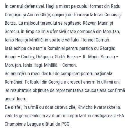
În centrul defensivei, Hagi a mizat pe cuplul format din Radu
Drăgușin și Andrei Ghiță, sprijiniți de fundașii laterali Coubiș și
Borza. La mijlocul terenului se regăsesc Răzvan Marin și
Screciu, în timp ce linia ofensivă este compusă din Moruțan,
Ianis Hagi și Mihăilă, în spatele vârfului Florinel Coman.
Iată echipa de start a României pentru partida cu Georgia:
Aioani – Coubiș, Drăgușin, Ghiță, Borza – R. Marin, Screciu –
Moruțan, Ianis Hagi, Mihăilă – Coman.
Se anunță un meci destul de complicat pentru naționala
României. Fotbalul din Georgia a crescut enorm în ultimii ani,
iar rezultatele obținute de reprezentativa caucaziană confirmă
acest lucru.
De altfel, în urmă cu doar câteva zile, Khvicha Kvaratskhelia,
vedeta georgienilor, a avut un rol important în câștigarea UEFA
Champions League alături de PSG.