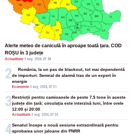
Alerte meteo de caniculă în aproape toată țara. COD
ROȘU în 3 județe
Actualitate
·
3 aug. 2026, 07:48
2
România, la un pas de blackout, tot mai dependentă
de importuri. Semnal de alarmă tras de un expert în
energie
Economie
-
3 aug. 2026, 07:51
3
Restricții pentru camioanele de peste 7,5 tone în aceste
județe din țară: circulația este interzisă luni, între orele
12:00 și 20:00
Actualitate
-
3 aug. 2026, 07:55
4
Senatul începe o nouă sesiune extraordinară pentru
aprobarea unor jaloane din PNRR