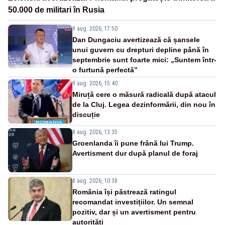
50.000 de militari în Rusia
9 aug. 2026, 17:50
Dan Dungaciu avertizează că șansele
unui guvern cu drepturi depline până în
septembrie sunt foarte mici: „Suntem într-
o furtună perfectă”
9 aug. 2026, 15:40
Miruță cere o măsură radicală după atacul
de la Cluj. Legea dezinformării, din nou în
discuție
8 aug. 2026, 13:35
Groenlanda îi pune frână lui Trump.
Avertisment dur după planul de foraj
8 aug. 2026, 10:38
România își păstrează ratingul
recomandat investițiilor. Un semnal
pozitiv, dar și un avertisment pentru
autorități