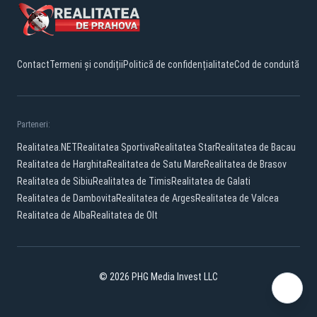
Contact
Termeni și condiții
Politică de confidențialitate
Cod de conduită
Parteneri:
Realitatea.NET
Realitatea Sportiva
Realitatea Star
Realitatea de Bacau
Realitatea de Harghita
Realitatea de Satu Mare
Realitatea de Brasov
Realitatea de Sibiu
Realitatea de Timis
Realitatea de Galati
Realitatea de Dambovita
Realitatea de Arges
Realitatea de Valcea
Realitatea de Alba
Realitatea de Olt
© 2026 PHG Media Invest LLC
Facebook
YouTube