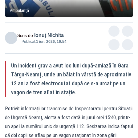
Ambulanță
Ionuț Nichita
Scris de
Publicat:
1 iun. 2026, 16:54
Un incident grav a avut loc luni după-amiază în Gara
Târgu-Neamț, unde un băiat în vârstă de aproximativ
12 ani a fost electrocutat după ce s-a urcat pe un
vagon de tren aflat în stație.
Potrivit informațiilor transmise de Inspectoratul pentru Situații
de Urgență Neamț, alerta a fost dată în jurul orei 15:40, printr-
un apel la numărul unic de urgență 112. Sesizarea indica faptul
că doi copii se aflau pe un vagon staționat în zona gării.