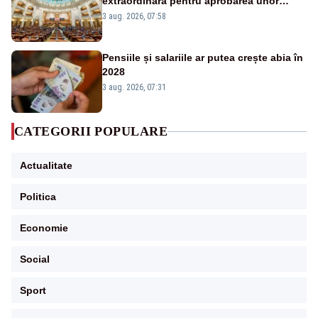
extraordinară pentru aprobarea unor
jaloane din PNRR
3 aug. 2026, 07:58
Pensiile și salariile ar putea crește abia în
2028
3 aug. 2026, 07:31
CATEGORII POPULARE
Actualitate
Politica
Economie
Social
Sport