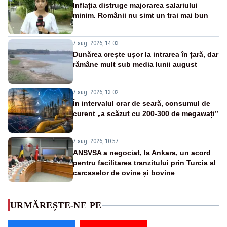
Inflația distruge majorarea salariului
minim. Românii nu simt un trai mai bun
7 aug. 2026, 14:03
Dunărea crește ușor la intrarea în țară, dar
rămâne mult sub media lunii august
7 aug. 2026, 13:02
În intervalul orar de seară, consumul de
curent „a scăzut cu 200-300 de megawați”
7 aug. 2026, 10:57
ANSVSA a negociat, la Ankara, un acord
pentru facilitarea tranzitului prin Turcia al
carcaselor de ovine și bovine
URMĂREȘTE-NE PE