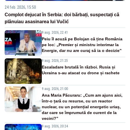
24 feb. 2026, 15:50
Complot dejucat în Serbia: doi bărbați, suspectați că
plănuiau asasinarea lui Vučić
9 aug. 2026, 22:41
Peiu îl acuză pe Bolojan că ține România
pe loc: „Premier și ministru interimar la
Energie, dar nu are curaj să ia o decizie”
9 aug. 2026, 21:25
Escaladare brutală în război. Rusia și
Ucraina s-au atacat cu drone și rachete
9 aug. 2026, 21:00
Ana Maria Păcuraru: „Cum am ajuns aici,
într-o țară cu resurse, cu un reactor
nuclear, cu un potențial energetic uriaș,
dar care se împrumută de curent de la
vecini?”
9 aug. 2026, 20:24