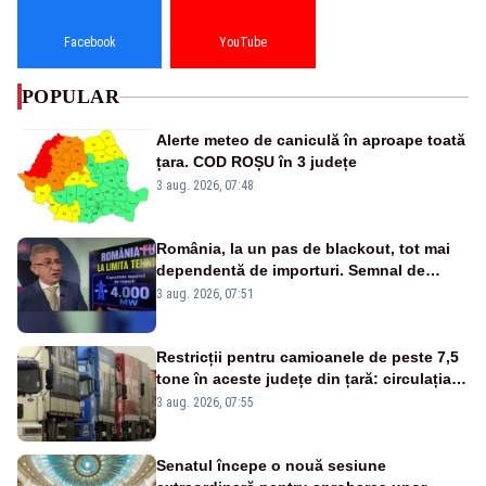
Facebook
YouTube
POPULAR
Alerte meteo de caniculă în aproape toată
țara. COD ROȘU în 3 județe
3 aug. 2026, 07:48
România, la un pas de blackout, tot mai
dependentă de importuri. Semnal de
alarmă tras de un expert în energie
3 aug. 2026, 07:51
Restricții pentru camioanele de peste 7,5
tone în aceste județe din țară: circulația
este interzisă luni, între orele 12:00 și
3 aug. 2026, 07:55
20:00
Senatul începe o nouă sesiune