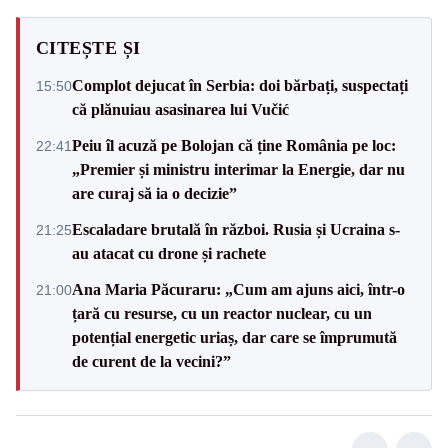
CITEȘTE ȘI
Complot dejucat în Serbia: doi bărbați, suspectați
15:50
că plănuiau asasinarea lui Vučić
Peiu îl acuză pe Bolojan că ține România pe loc:
22:41
„Premier și ministru interimar la Energie, dar nu
are curaj să ia o decizie”
Escaladare brutală în război. Rusia și Ucraina s-
21:25
au atacat cu drone și rachete
Ana Maria Păcuraru: „Cum am ajuns aici, într-o
21:00
țară cu resurse, cu un reactor nuclear, cu un
potențial energetic uriaș, dar care se împrumută
de curent de la vecini?”