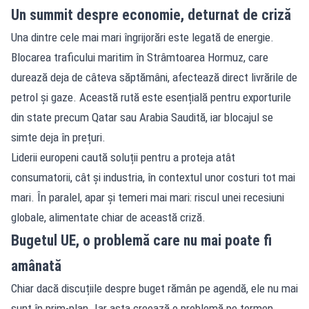
Un summit despre economie, deturnat de criză
Una dintre cele mai mari îngrijorări este legată de energie.
Blocarea traficului maritim în Strâmtoarea Hormuz, care
durează deja de câteva săptămâni, afectează direct livrările de
petrol și gaze. Această rută este esențială pentru exporturile
din state precum Qatar sau Arabia Saudită, iar blocajul se
simte deja în prețuri.
Liderii europeni caută soluții pentru a proteja atât
consumatorii, cât și industria, în contextul unor costuri tot mai
mari. În paralel, apar și temeri mai mari: riscul unei recesiuni
globale, alimentate chiar de această criză.
Bugetul UE, o problemă care nu mai poate fi
amânată
Chiar dacă discuțiile despre buget rămân pe agendă, ele nu mai
sunt în prim-plan. Iar asta creează o problemă pe termen