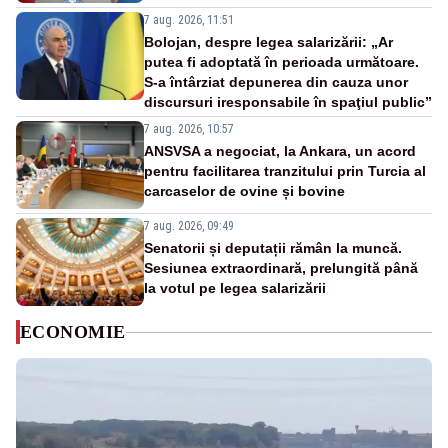
7 aug. 2026, 11:51
Bolojan, despre legea salarizării: „Ar
putea fi adoptată în perioada următoare.
S-a întârziat depunerea din cauza unor
discursuri iresponsabile în spaţiul public”
7 aug. 2026, 10:57
ANSVSA a negociat, la Ankara, un acord
pentru facilitarea tranzitului prin Turcia al
carcaselor de ovine și bovine
7 aug. 2026, 09:49
Senatorii și deputații rămân la muncă.
Sesiunea extraordinară, prelungită până
la votul pe legea salarizării
ECONOMIE