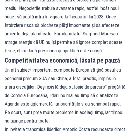
mediu. Negocierile trebuie avansate rapid, astfel încât noul
buget să poată intra în vigoare la începutul lui 2028. Orice
întârziere riscă să blocheze plăți importante și să afecteze
proiecte deja planificate. Eurodeputatul Siegfried Mureșan
atrage atenția că UE nu își permite să ignore complet aceste
teme, chiar dacă presiunea geopolitică este uriașă.
Competitivitatea economică, lăsată pe pauză
Un alt subiect important, cum poate Europa să țină pasul cu
economii precum SUA sau China, a fost, practic, împins în
afara discuțiilor. Deși există deja o „foaie de parcurs” pregătită
de Comisia Europeană, liderii nu mai au timp să o analizeze.
Agenda este aglomerată, iar prioritățile s-au schimbat rapid.
Pe scurt, sunt prea multe probleme în același timp, iar timpul
nu ajunge pentru toate.
În invitația transmisă liderilor, António Costa recunoaște direct