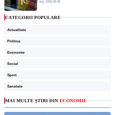
„BBB-” cu perspectivă negativă
1 aug. 2026, 06:48
CATEGORII POPULARE
Actualitate
Politica
Economie
Social
Sport
Sanatate
MAI MULTE ȘTIRI DIN
ECONOMIE