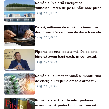
România în alertă energetică |
Vulnerabilitatea de pe Dunăre care pune
în pericol Centrala Cernavodă era
1 aug. 2026, 09:32
cunoscută de pe vremea lui Ceaușescu
De azi, milioane de români primesc un
drept nou. Ce se întâmplă dacă ți se strică
un produs
1 aug. 2026, 09:37
Piperea, semnal de alarmă. De ce este
bine să avem bani cash, în contextul
alertei energetice?
1 aug. 2026, 09:39
România, la limita tehnică a importurilor
de energie. Prețurile cresc alarmant -
Analiză Realitatea Plus
1 aug. 2026, 09:46
România a scăpat de retrogradarea
economiei. Agenția Fitch menține ratingul