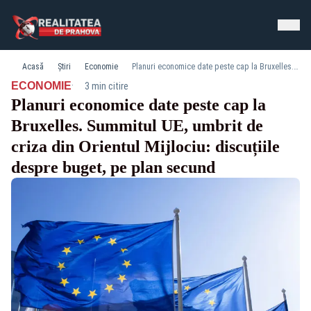
Acasă
Știri
Economie
Planuri economice date peste cap la Bruxelles. Summitul UE, umbrit de criza din Orientul Mijlociu: discuțiile despre buget, pe plan secund
·
ECONOMIE
3 min citire
Planuri economice date peste cap la
Bruxelles. Summitul UE, umbrit de
criza din Orientul Mijlociu: discuțiile
despre buget, pe plan secund