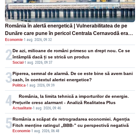
România în alertă energetică | Vulnerabilitatea de pe
Dunăre care pune în pericol Centrala Cernavodă era
Economie
·
1 aug. 2026, 09:32
cunoscută de pe vremea lui Ceaușescu
2
De azi, milioane de români primesc un drept nou. Ce se
întâmplă dacă ți se strică un produs
Social
-
1 aug. 2026, 09:37
3
Piperea, semnal de alarmă. De ce este bine să avem bani
cash, în contextul alertei energetice?
Politica
-
1 aug. 2026, 09:39
4
România, la limita tehnică a importurilor de energie.
Prețurile cresc alarmant - Analiză Realitatea Plus
Actualitate
-
1 aug. 2026, 09:46
5
România a scăpat de retrogradarea economiei. Agenția
Fitch menține ratingul „BBB-” cu perspectivă negativă
Economie
-
1 aug. 2026, 06:48