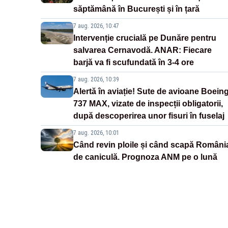
săptămână în București și în țară
7 aug. 2026, 10:47
Intervenție crucială pe Dunăre pentru
salvarea Cernavodă. ANAR: Fiecare
barjă va fi scufundată în 3-4 ore
7 aug. 2026, 10:39
Alertă în aviație! Sute de avioane Boein
737 MAX, vizate de inspecții obligatorii,
după descoperirea unor fisuri în fuselaj
7 aug. 2026, 10:01
Când revin ploile și când scapă Români
de caniculă. Prognoza ANM pe o lună