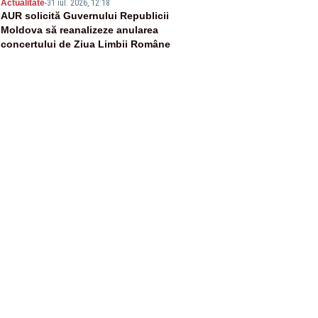
5
Actualitate
-
31 iul. 2026, 12:18
AUR solicită Guvernului Republicii
Moldova să reanalizeze anularea
concertului de Ziua Limbii Române