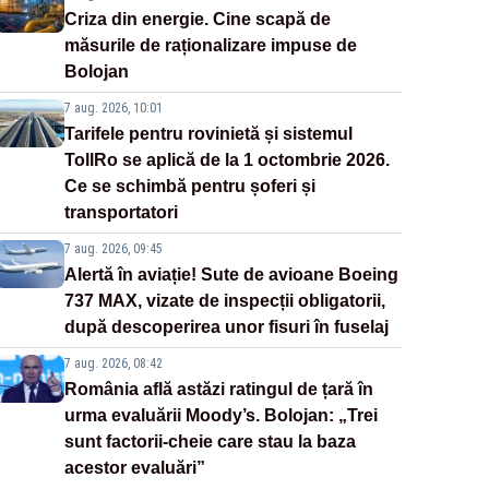
Criza din energie. Cine scapă de
măsurile de raționalizare impuse de
Bolojan
7 aug. 2026, 10:01
Tarifele pentru rovinietă și sistemul
TollRo se aplică de la 1 octombrie 2026.
Ce se schimbă pentru șoferi și
transportatori
7 aug. 2026, 09:45
Alertă în aviație! Sute de avioane Boeing
737 MAX, vizate de inspecții obligatorii,
după descoperirea unor fisuri în fuselaj
7 aug. 2026, 08:42
România află astăzi ratingul de țară în
urma evaluării Moody’s. Bolojan: „Trei
sunt factorii-cheie care stau la baza
acestor evaluări”