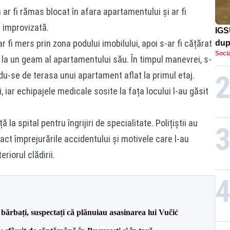
ar fi rămas blocat în afara apartamentului și ar fi
e improvizată.
IGS
ar fi mers prin zona podului imobilului, apoi s-ar fi cățărat
dup
Socia
met
 la un geam al apartamentului său. În timpul manevrei, s-
indu-se de terasa unui apartament aflat la primul etaj.
, iar echipajele medicale sosite la fața locului l-au găsit
la spital pentru îngrijiri de specialitate. Polițiștii au
act împrejurările accidentului și motivele care l-au
iorul clădirii.
bărbați, suspectați că plănuiau asasinarea lui Vučić