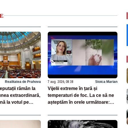
E
Realitatea de Prahova
7 aug. 2026, 08:38
Stoica Marian
deputații rămân la
Vijelii extreme în țară și
nea extraordinară,
temperaturi de foc. La ce să ne
nă la votul pe
așteptăm în orele următoare:
rii
noile date de la ANM