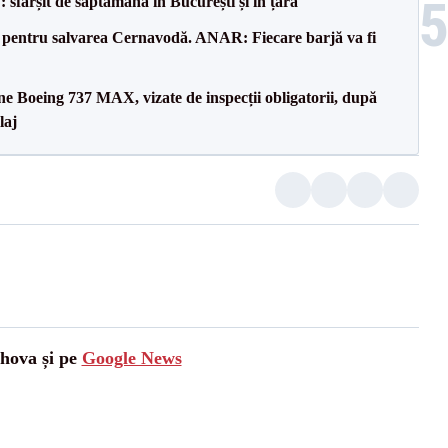
șit de săptămână în București și în țară
e pentru salvarea Cernavodă. ANAR: Fiecare barjă va fi
ane Boeing 737 MAX, vizate de inspecții obligatorii, după
laj
ahova și pe
Google News