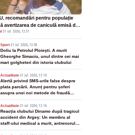
U, recomandări pentru populație
ă avertizarea de caniculă emisă de
l
·
31 iul. 2026, 12:51
eorologi
2
Sport
-
31 iul. 2026, 13:05
Doliu la Petrolul Ploiești. A murit
Gheorghe Simaciu, unul dintre cei mai
mari golgheteri din istoria clubului
3
Actualitate
-
31 iul. 2026, 13:10
Alertă privind SMS-urile false despre
plata parcării. Anunț pentru șoferi
asupra unei noi metode de fraudă
online
4
Actualitate
-
31 iul. 2026, 13:16
Reacția clubului Dinamo după tragicul
accident din Argeș: Un membru al
staff-ului medical a murit, antrenorul
Adrian Ropotan este în spital