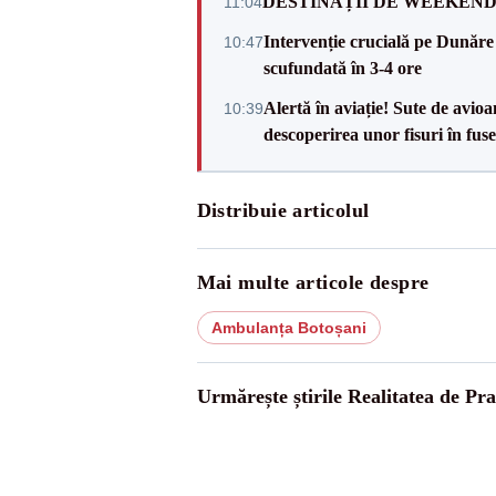
DESTINAȚII DE WEEKEND: sfâr
11:04
Intervenție crucială pe Dunăr
10:47
scufundată în 3-4 ore
Alertă în aviație! Sute de avio
10:39
descoperirea unor fisuri în fuse
Distribuie articolul
Mai multe articole despre
Ambulanța Botoșani
Urmărește știrile Realitatea de Pr