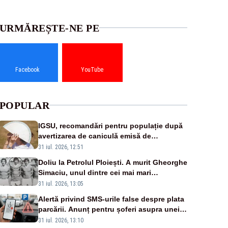
URMĂREȘTE-NE PE
Facebook
YouTube
POPULAR
IGSU, recomandări pentru populație după
avertizarea de caniculă emisă de
meteorologi
31 iul. 2026, 12:51
Doliu la Petrolul Ploiești. A murit Gheorghe
Simaciu, unul dintre cei mai mari
golgheteri din istoria clubului
31 iul. 2026, 13:05
Alertă privind SMS-urile false despre plata
parcării. Anunț pentru șoferi asupra unei
noi metode de fraudă online
31 iul. 2026, 13:10