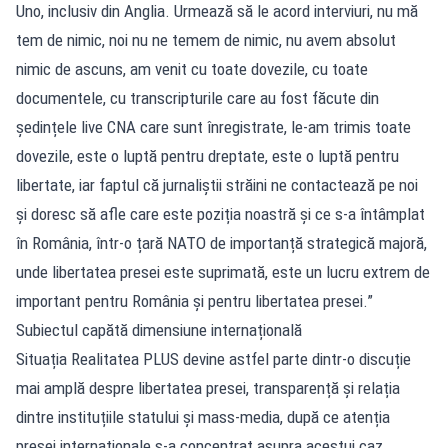
Uno, inclusiv din Anglia. Urmează să le acord interviuri, nu mă
tem de nimic, noi nu ne temem de nimic, nu avem absolut
nimic de ascuns, am venit cu toate dovezile, cu toate
documentele, cu transcripturile care au fost făcute din
ședințele live CNA care sunt înregistrate, le-am trimis toate
dovezile, este o luptă pentru dreptate, este o luptă pentru
libertate, iar faptul că jurnaliștii străini ne contactează pe noi
și doresc să afle care este poziția noastră și ce s-a întâmplat
în România, într-o țară NATO de importanță strategică majoră,
unde libertatea presei este suprimată, este un lucru extrem de
important pentru România și pentru libertatea presei.”
Subiectul capătă dimensiune internațională
Situația Realitatea PLUS devine astfel parte dintr-o discuție
mai amplă despre libertatea presei, transparență și relația
dintre instituțiile statului și mass-media, după ce atenția
presei internaționale s-a concentrat asupra acestui caz.