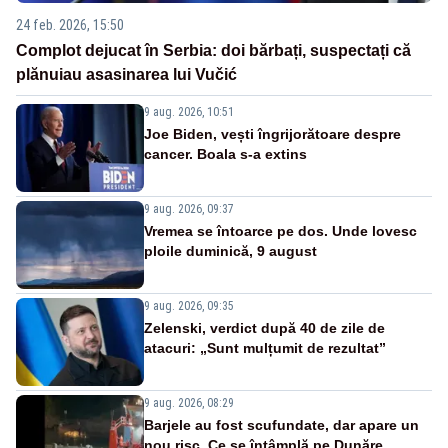
24 feb. 2026, 15:50
Complot dejucat în Serbia: doi bărbați, suspectați că
plănuiau asasinarea lui Vučić
9 aug. 2026, 10:51
Joe Biden, vești îngrijorătoare despre
cancer. Boala s-a extins
9 aug. 2026, 09:37
Vremea se întoarce pe dos. Unde lovesc
ploile duminică, 9 august
9 aug. 2026, 09:35
Zelenski, verdict după 40 de zile de
atacuri: „Sunt mulțumit de rezultat”
9 aug. 2026, 08:29
Barjele au fost scufundate, dar apare un
nou risc. Ce se întâmplă pe Dunăre