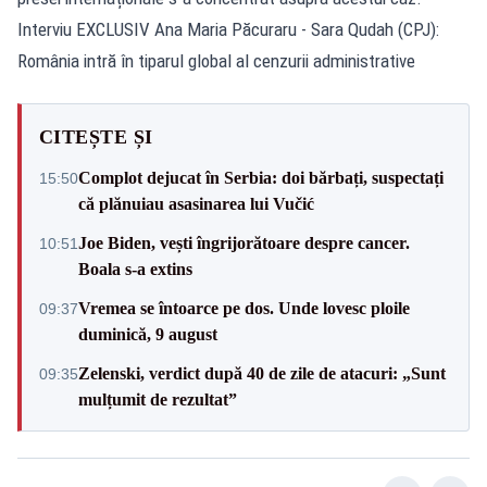
Interviu EXCLUSIV Ana Maria Păcuraru - Sara Qudah (CPJ):
România intră în tiparul global al cenzurii administrative
CITEȘTE ȘI
Complot dejucat în Serbia: doi bărbați, suspectați
15:50
că plănuiau asasinarea lui Vučić
Joe Biden, vești îngrijorătoare despre cancer.
10:51
Boala s-a extins
Vremea se întoarce pe dos. Unde lovesc ploile
09:37
duminică, 9 august
Zelenski, verdict după 40 de zile de atacuri: „Sunt
09:35
mulțumit de rezultat”