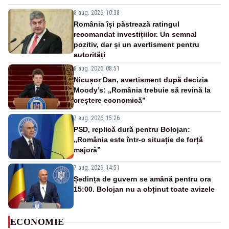
8 aug. 2026, 10:38
România își păstrează ratingul
recomandat investițiilor. Un semnal
pozitiv, dar și un avertisment pentru
autorități
8 aug. 2026, 08:51
Nicușor Dan, avertisment după decizia
Moody’s: „România trebuie să revină la
creștere economică”
7 aug. 2026, 15:26
PSD, replică dură pentru Bolojan:
„România este într-o situație de forță
majoră”
7 aug. 2026, 14:51
Ședința de guvern se amână pentru ora
15:00. Bolojan nu a obținut toate avizele
ECONOMIE