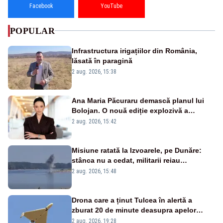
Facebook
YouTube
POPULAR
Infrastructura irigațiilor din România,
lăsată în paragină
2 aug. 2026, 15:38
Ana Maria Păcuraru demască planul lui
Bolojan. O nouă ediție explozivă a
emisiunii „Miza Zilei” la Realitatea PLUS
2 aug. 2026, 15:42
Misiune ratată la Izvoarele, pe Dunăre:
stânca nu a cedat, militarii reiau
detonările luni – VIDEO
2 aug. 2026, 15:48
Drona care a ținut Tulcea în alertă a
zburat 20 de minute deasupra apelor
României. Au fost ridicate două F-16
2 aug. 2026, 19:28