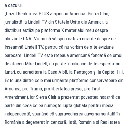
a cazului.
„Cazul Realitatea PLUS a ajuns în America. Sierra Clair,
jurnalistă la Lindell TV din Statele Unite ale Americii, a
distribuit astăzi pe platforma X materialul meu despre
abuzurile CNA. Vreau să vă spun câteva cuvinte despre ce
înseamnă Lindell TV, pentru că nu vorbim de o televiziune
oarecare. Lindell TV este rețeaua americană fondată de omul
de afaceri Mike Lindell, cu peste 7 milioane de telespectatori
lunari, cu acreditare la Casa Albă, la Pentagon și la Capitol Hill.
Este una dintre cele mai urmărite platforme conservatoare din
America, pro Trump, pro libertatea presei, pro First
Amendment, iar Sierra Clair a prezentat povestea noastră ca
parte din ceea ce ea numește lupta globală pentru media
independentă, spunând că supravegherea guvernamentală în
România a degenerat în cenzură. Iată, România și Realitatea