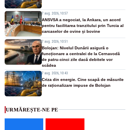
7 aug. 2026, 10:57
ANSVSA a negociat, la Ankara, un acord
pentru facilitarea tranzitului prin Turcia al
carcaselor de ovine și bovine
7 aug. 2026, 10:51
Bolojan: Nivelul Dunării asigură o
funcționare a centralei de la Cernavodă
de patru-cinci zile dacă debitele vor
scădea
7 aug. 2026, 10:43
Criza din energie. Cine scapă de măsurile
de raționalizare impuse de Bolojan
URMĂREȘTE-NE PE