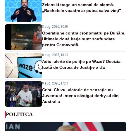
Zelenski trage un semnal de alarmă:
„Rachetele voastre ar putea salva vieți”
8 aug. 2026, 20:07
Operațiune contra cronometru pe Dunăre.
Ultimele două barje sunt scufundate
pentru Cernavodă
8 aug. 2026, 18:31
Adio, alerte de poliție pe Waze? Decizia
luată de Curtea de Justiție a UE
8 aug. 2026, 17:31
Cristi Chivu, victorie de senzație cu
Juventus! Inter a câștigat derby-ul din
Australia
POLITICA