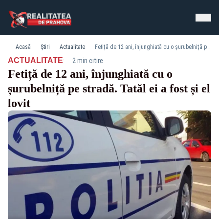
Acasă
Știri
Actualitate
Fetiță de 12 ani, înjunghiată cu o șurubelniță pe stradă. Tatăl ei a fost și el lovit
·
ACTUALITATE
2 min citire
Fetiță de 12 ani, înjunghiată cu o
șurubelniță pe stradă. Tatăl ei a fost și el
lovit