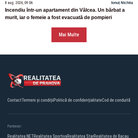
8 aug. 2026, 09:06
Ionuț Nichita
Incendiu într-un apartament din Vâlcea. Un bărbat a
murit, iar o femeie a fost evacuată de pompieri
Mai Multe
Contact
Termeni și condiții
Politică de confidențialitate
Cod de conduită
Parteneri:
Realitatea.NET
Realitatea Sportiva
Realitatea Star
Realitatea de Bacau