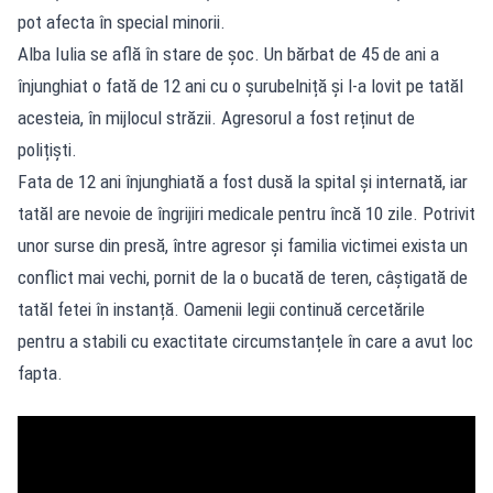
pot afecta în special minorii.
Alba Iulia se află în stare de șoc. Un bărbat de 45 de ani a
înjunghiat o fată de 12 ani cu o șurubelniță și l-a lovit pe tatăl
acesteia, în mijlocul străzii. Agresorul a fost reținut de
polițiști.
Fata de 12 ani înjunghiată a fost dusă la spital și internată, iar
tatăl are nevoie de îngrijiri medicale pentru încă 10 zile. Potrivit
unor surse din presă, între agresor și familia victimei exista un
conflict mai vechi, pornit de la o bucată de teren, câștigată de
tatăl fetei în instanță. Oamenii legii continuă cercetările
pentru a stabili cu exactitate circumstanțele în care a avut loc
fapta.