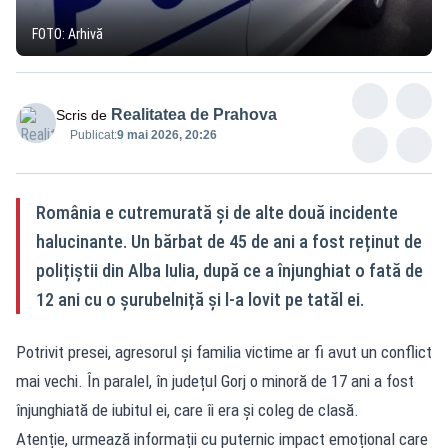
FOTO: Arhivă
Realitatea de Prahova
Scris de
Publicat:
9 mai 2026, 20:26
România e cutremurată și de alte două incidente
halucinante. Un bărbat de 45 de ani a fost reținut de
polițiștii din Alba Iulia, după ce a înjunghiat o fată de
12 ani cu o șurubelniță și l-a lovit pe tatăl ei.
Potrivit presei, agresorul și familia victime ar fi avut un conflict
mai vechi. În paralel, în județul Gorj o minoră de 17 ani a fost
înjunghiată de iubitul ei, care îi era și coleg de clasă.
Atenție, urmează informații cu puternic impact emoțional care