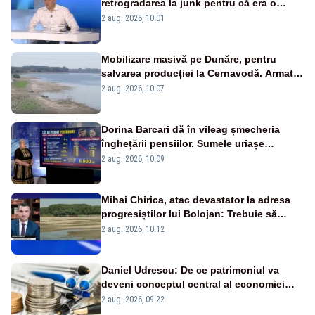
retrogradarea la junk pentru că era o
catastrofă pentru bănci și fondurile de
2 aug. 2026, 10:01
pensii
Mobilizare masivă pe Dunăre, pentru
salvarea producției la Cernavodă. Armata
va detona o stâncă și va devia apa
2 aug. 2026, 10:07
fluviului - IMAGINI AERIENE
Dorina Barcari dă în vileag șmecheria
înghețării pensiilor. Sumele uriașe
pierdute de fiecare român
2 aug. 2026, 10:09
Mihai Chirica, atac devastator la adresa
progresiștilor lui Bolojan: Trebuie să
protejăm și natura, dar nu șținem omaneii
2 aug. 2026, 10:12
în stare permanentă de alertă
Daniel Udrescu: De ce patrimoniul va
deveni conceptul central al economiei
viitoare?
2 aug. 2026, 09:22