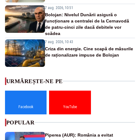
7 aug. 2026, 10:51
Bolojan: Nivelul Dunării asigură o
funcționare a centralei de la Cernavodă
de patru-cinci zile dacă debitele vor
scădea
7 aug. 2026, 10:43
Criza din energie. Cine scapă de măsurile
de raționalizare impuse de Bolojan
URMĂREȘTE-NE PE
Facebook
YouTube
POPULAR
Piperea (AUR): România a evitat