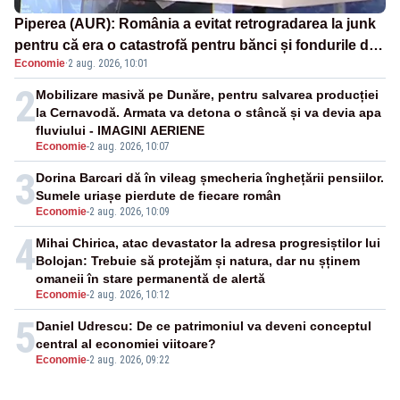
Piperea (AUR): România a evitat retrogradarea la junk
pentru că era o catastrofă pentru bănci și fondurile de
Economie
·
2 aug. 2026, 10:01
pensii
2
Mobilizare masivă pe Dunăre, pentru salvarea producției
la Cernavodă. Armata va detona o stâncă și va devia apa
fluviului - IMAGINI AERIENE
Economie
-
2 aug. 2026, 10:07
3
Dorina Barcari dă în vileag șmecheria înghețării pensiilor.
Sumele uriașe pierdute de fiecare român
Economie
-
2 aug. 2026, 10:09
4
Mihai Chirica, atac devastator la adresa progresiștilor lui
Bolojan: Trebuie să protejăm și natura, dar nu șținem
omaneii în stare permanentă de alertă
Economie
-
2 aug. 2026, 10:12
5
Daniel Udrescu: De ce patrimoniul va deveni conceptul
central al economiei viitoare?
Economie
-
2 aug. 2026, 09:22