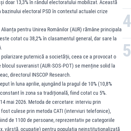
 și doar 13,3% în rândul electoratului mobilizat. Această
bazinului electoral PSD în contextul actualei crize
 3, Alianța pentru Unirea Românilor (AUR) rămâne principala
R este cotat cu 38,2% în clasamentul general, dar sare la
.
polarizare puternică a societății, ceea ce a provocat o
e blocul suveranist (AUR-SOS-POT) se menține solid la
eac, directorul INSCOP Research.
put în luna aprilie, ajungând la pragul de 10% (10,8%
constant în zona sa tradițională, fiind cotat cu 5%.
-14 mai 2026. Metoda de cercetare: interviu prin
 fost culese prin metoda CATI (interviuri telefonice),
iind de 1100 de persoane, reprezentativ pe categoriile
, vârstă, ocupație) pentru populația neinstituționalizată