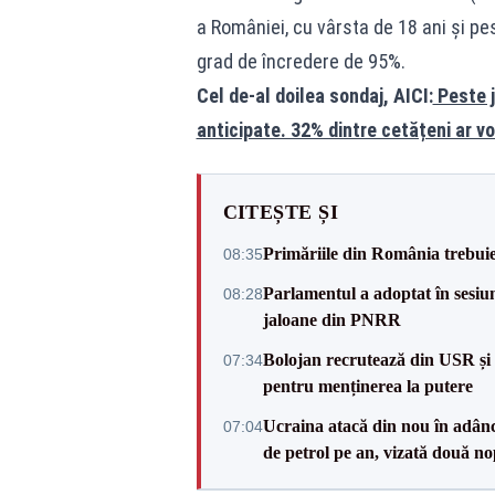
a României, cu vârsta de 18 ani și p
grad de încredere de 95%.
Cel de-al doilea sondaj, AICI:
Peste j
anticipate. 32% dintre cetățeni ar v
CITEȘTE ȘI
Primăriile din România trebuie 
08:35
Parlamentul a adoptat în sesiun
08:28
jaloane din PNRR
Bolojan recrutează din USR și 
07:34
pentru menținerea la putere
Ucraina atacă din nou în adâncu
07:04
de petrol pe an, vizată două no