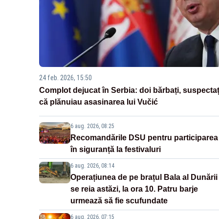
24 feb. 2026, 15:50
Complot dejucat în Serbia: doi bărbați, suspectaț
că plănuiau asasinarea lui Vučić
6 aug. 2026, 08:25
Recomandările DSU pentru participarea
în siguranță la festivaluri
6 aug. 2026, 08:14
Operațiunea de pe brațul Bala al Dunării
se reia astăzi, la ora 10. Patru barje
urmează să fie scufundate
6 aug. 2026, 07:15