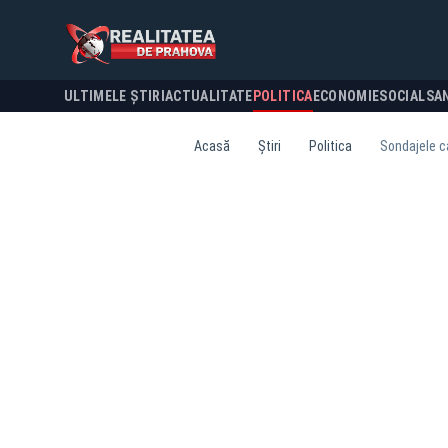
ULTIMELE ȘTIRI
ACTUALITATE
POLITICA
ECONOMIE
SOCIAL
SA
Acasă
Știri
Politica
Sondajele ca