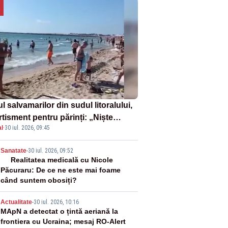
l salvamarilor din sudul litoralului,
rtisment pentru părinți: „Niște
l
·
30 iul. 2026, 09:45
uri de înot la piscină nu sunt
iciente”
2
Sanatate
-
30 iul. 2026, 09:52
Realitatea medicală cu Nicole
Păcuraru: De ce ne este mai foame
când suntem obosiți?
3
Actualitate
-
30 iul. 2026, 10:16
MApN a detectat o țintă aeriană la
frontiera cu Ucraina; mesaj RO-Alert