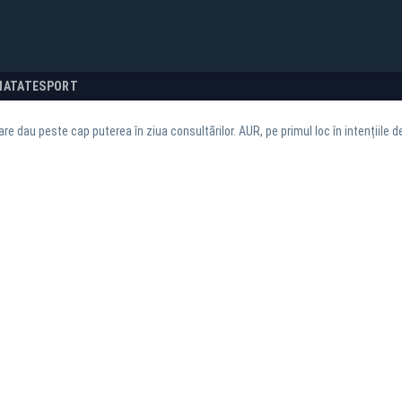
NATATE
SPORT
re dau peste cap puterea în ziua consultărilor. AUR, pe primul loc în intențiile d