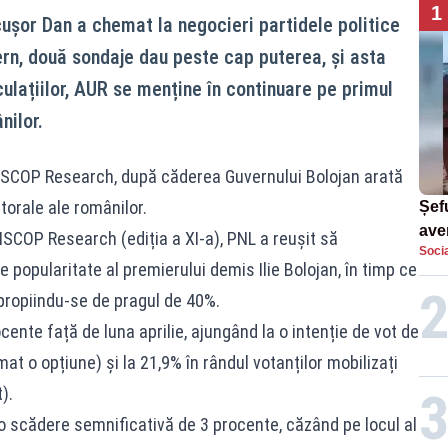
1
cușor Dan a chemat la negocieri partidele politice
ern, două sondaje dau peste cap puterea, și asta
culațiilor, AUR se menține în continuare pe primul
nilor.
INSCOP Research, după căderea Guvernului Bolojan arată
torale ale românilor.
Șefu
ave
SCOP Research (ediția a XI-a), PNL a reușit să
Socia
curs
 popularitate al premierului demis Ilie Bolojan, în timp ce
suf
apropiindu-se de pragul de 40%.
cente față de luna aprilie, ajungând la o intenție de vot de
mat o opțiune) și la 21,9% în rândul votanților mobilizați
).
o scădere semnificativă de 3 procente, căzând pe locul al