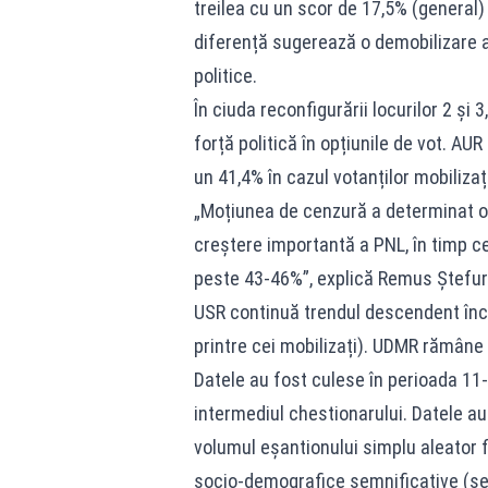
treilea cu un scor de 17,5% (general)
diferență sugerează o demobilizare a 
politice.
În ciuda reconfigurării locurilor 2 și
forță politică în opțiunile de vot. AU
un 41,4% în cazul votanților mobilizați
„Moțiunea de cenzură a determinat o 
creștere importantă a PNL, în timp c
peste 43-46%”, explică Remus Ștefur
USR continuă trendul descendent înce
printre cei mobilizați). UDMR rămâne 
Datele au fost culese în perioada 11
intermediul chestionarului. Datele au
volumul eșantionului simplu aleator f
socio-demografice semnificative (sex