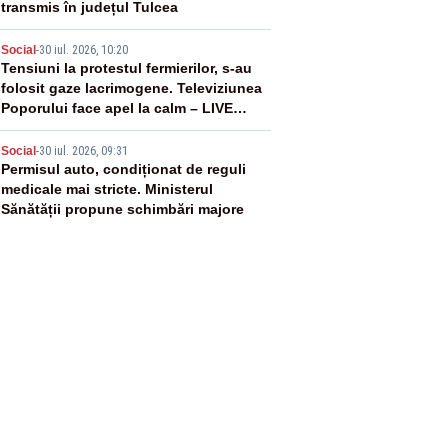
transmis în județul Tulcea
4
Social
-
30 iul. 2026, 10:20
Tensiuni la protestul fermierilor, s-au
folosit gaze lacrimogene. Televiziunea
Poporului face apel la calm – LIVE
TEXT
5
Social
-
30 iul. 2026, 09:31
Permisul auto, condiționat de reguli
medicale mai stricte. Ministerul
Sănătății propune schimbări majore