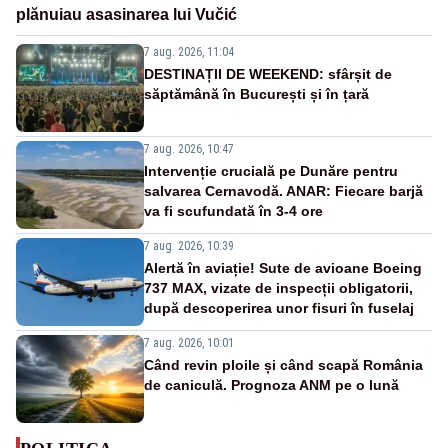
plănuiau asasinarea lui Vučić
7 aug. 2026, 11:04
DESTINAȚII DE WEEKEND: sfârșit de
săptămână în București și în țară
7 aug. 2026, 10:47
Intervenție crucială pe Dunăre pentru
salvarea Cernavodă. ANAR: Fiecare barjă
va fi scufundată în 3-4 ore
7 aug. 2026, 10:39
Alertă în aviație! Sute de avioane Boeing
737 MAX, vizate de inspecții obligatorii,
după descoperirea unor fisuri în fuselaj
7 aug. 2026, 10:01
Când revin ploile și când scapă România
de caniculă. Prognoza ANM pe o lună