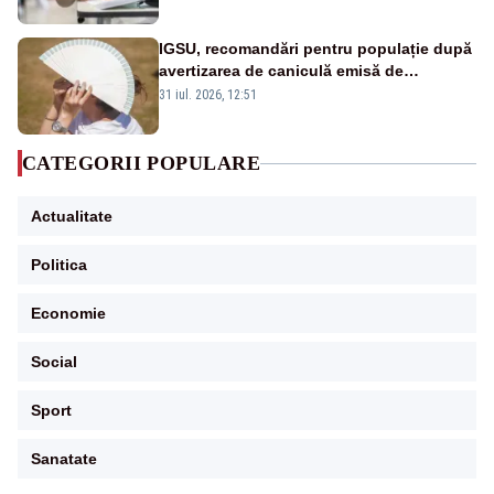
IGSU, recomandări pentru populație după
avertizarea de caniculă emisă de
meteorologi
31 iul. 2026, 12:51
CATEGORII POPULARE
Actualitate
Politica
Economie
Social
Sport
Sanatate