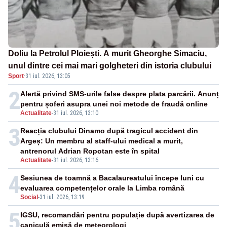
Doliu la Petrolul Ploiești. A murit Gheorghe Simaciu,
unul dintre cei mai mari golgheteri din istoria clubului
Sport
·
31 iul. 2026, 13:05
2
Alertă privind SMS-urile false despre plata parcării. Anunț
pentru șoferi asupra unei noi metode de fraudă online
Actualitate
-
31 iul. 2026, 13:10
3
Reacția clubului Dinamo după tragicul accident din
Argeș: Un membru al staff-ului medical a murit,
antrenorul Adrian Ropotan este în spital
Actualitate
-
31 iul. 2026, 13:16
4
Sesiunea de toamnă a Bacalaureatului începe luni cu
evaluarea competențelor orale la Limba română
Social
-
31 iul. 2026, 13:19
5
IGSU, recomandări pentru populație după avertizarea de
caniculă emisă de meteorologi