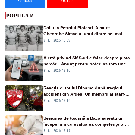
Facebook
YouTube
POPULAR
Doliu la Petrolul Ploiești. A murit
Gheorghe Simaciu, unul dintre cei mai
mari golgheteri din istoria clubului
31 iul. 2026, 13:05
Alertă privind SMS-urile false despre plata
parcării. Anunț pentru șoferi asupra unei
noi metode de fraudă online
31 iul. 2026, 13:10
Reacția clubului Dinamo după tragicul
accident din Argeș: Un membru al staff-
ului medical a murit, antrenorul Adrian
31 iul. 2026, 13:16
Ropotan este în spital
Sesiunea de toamnă a Bacalaureatului
începe luni cu evaluarea competențelor
orale la Limba română
31 iul. 2026, 13:19