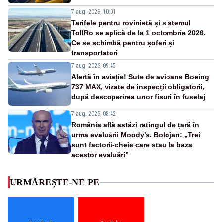
7 aug. 2026, 10:01
Tarifele pentru rovinietă și sistemul
TollRo se aplică de la 1 octombrie 2026.
Ce se schimbă pentru șoferi și
transportatori
7 aug. 2026, 09:45
Alertă în aviație! Sute de avioane Boeing
737 MAX, vizate de inspecții obligatorii,
după descoperirea unor fisuri în fuselaj
7 aug. 2026, 08:42
România află astăzi ratingul de țară în
urma evaluării Moody’s. Bolojan: „Trei
sunt factorii-cheie care stau la baza
acestor evaluări”
URMĂREȘTE-NE PE