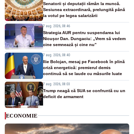
Senatorii și deputații rămân la muncă.
Sesiunea extraordinară, prelungită până
la votul pe legea salarizării
7 aug. 2026, 08:46
Strategia AUR pentru suspendarea lui
Nicușor Dan. Dungaciu: „Vrem să vedem
cine semnează și cine nu”
7 aug. 2026, 08:40
Ilie Bolojan, mesaj pe Facebook în plină
criză energetică: premierul demis
continuă să se laude cu măsurile luate
7 aug. 2026, 08:03
Trump neagă că SUA se confruntă cu un
deficit de armament
ECONOMIE