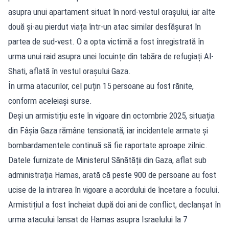
asupra unui apartament situat în nord-vestul orașului, iar alte
două și-au pierdut viața într-un atac similar desfășurat în
partea de sud-vest. O a opta victimă a fost înregistrată în
urma unui raid asupra unei locuințe din tabăra de refugiați Al-
Shati, aflată în vestul orașului Gaza.
În urma atacurilor, cel puțin 15 persoane au fost rănite,
conform aceleiași surse.
Deși un armistițiu este în vigoare din octombrie 2025, situația
din Fâșia Gaza rămâne tensionată, iar incidentele armate și
bombardamentele continuă să fie raportate aproape zilnic.
Datele furnizate de Ministerul Sănătății din Gaza, aflat sub
administrația Hamas, arată că peste 900 de persoane au fost
ucise de la intrarea în vigoare a acordului de încetare a focului.
Armistițiul a fost încheiat după doi ani de conflict, declanșat în
urma atacului lansat de Hamas asupra Israelului la 7