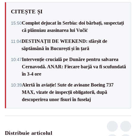
CITEȘTE ȘI
Complot dejucat în Serbia: doi bărbați, suspectați
15:50
că plănuiau asasinarea lui Vučić
DESTINAȚII DE WEEKEND: sfârșit de
11:04
săptămână în București și în țară
Intervenție crucială pe Dunăre pentru salvarea
10:47
Cernavodă. ANAR: Fiecare barjă va fi scufundată
în 3-4 ore
Alertă în aviație! Sute de avioane Boeing 737
10:39
MAX, vizate de inspecții obligatorii, după
descoperirea unor fisuri în fuselaj
Distribuie articolul