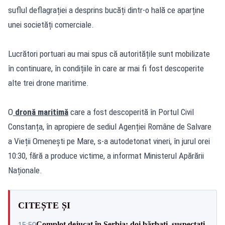
suflul deflagrației a desprins bucăți dintr-o hală ce aparține
unei societăți comerciale.
Lucrători portuari au mai spus că autoritățile sunt mobilizate
în continuare, în condițiile în care ar mai fi fost descoperite
alte trei drone maritime.
O
dronă maritimă
care a fost descoperită în Portul Civil
Constanța, în apropiere de sediul Agenției Române de Salvare
a Vieții Omenești pe Mare, s-a autodetonat vineri, în jurul orei
10:30, fără a produce victime, a informat Ministerul Apărării
Naționale.
CITEȘTE ȘI
Complot dejucat în Serbia: doi bărbați, suspectați
15:50