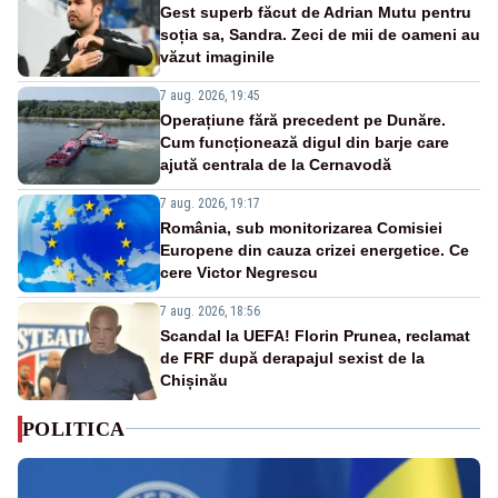
Gest superb făcut de Adrian Mutu pentru
soția sa, Sandra. Zeci de mii de oameni au
văzut imaginile
7 aug. 2026, 19:45
Operațiune fără precedent pe Dunăre.
Cum funcționează digul din barje care
ajută centrala de la Cernavodă
7 aug. 2026, 19:17
România, sub monitorizarea Comisiei
Europene din cauza crizei energetice. Ce
cere Victor Negrescu
7 aug. 2026, 18:56
Scandal la UEFA! Florin Prunea, reclamat
de FRF după derapajul sexist de la
Chișinău
POLITICA