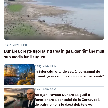
7 aug. 2026, 14:03
Dunărea crește ușor la intrarea în țară, dar rămâne mult
sub media lunii august
7 aug. 2026, 13:02
În intervalul orar de seară, consumul de
curent „a scăzut cu 200-300 de megawați”
7 aug. 2026, 10:51
Bolojan: Nivelul Dunării asigură o
funcționare a centralei de la Cernavodă
de patru-cinci zile dacă debitele vor