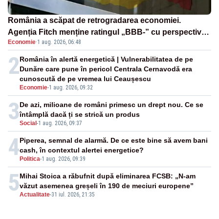
România a scăpat de retrogradarea economiei.
Agenția Fitch menține ratingul „BBB-” cu perspectivă
Economie
·
1 aug. 2026, 06:48
negativă
2
România în alertă energetică | Vulnerabilitatea de pe
Dunăre care pune în pericol Centrala Cernavodă era
cunoscută de pe vremea lui Ceaușescu
Economie
-
1 aug. 2026, 09:32
3
De azi, milioane de români primesc un drept nou. Ce se
întâmplă dacă ți se strică un produs
Social
-
1 aug. 2026, 09:37
4
Piperea, semnal de alarmă. De ce este bine să avem bani
cash, în contextul alertei energetice?
Politica
-
1 aug. 2026, 09:39
5
Mihai Stoica a răbufnit după eliminarea FCSB: „N-am
văzut asemenea greșeli în 190 de meciuri europene”
Actualitate
-
31 iul. 2026, 21:35