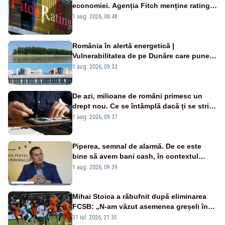
economiei. Agenția Fitch menține ratingul
„BBB-” cu perspectivă negativă
1 aug. 2026, 06:48
România în alertă energetică |
Vulnerabilitatea de pe Dunăre care pune
în pericol Centrala Cernavodă era
1 aug. 2026, 09:32
cunoscută de pe vremea lui Ceaușescu
De azi, milioane de români primesc un
drept nou. Ce se întâmplă dacă ți se strică
un produs
1 aug. 2026, 09:37
Piperea, semnal de alarmă. De ce este
bine să avem bani cash, în contextul
alertei energetice?
1 aug. 2026, 09:39
Mihai Stoica a răbufnit după eliminarea
FCSB: „N-am văzut asemenea greșeli în
190 de meciuri europene”
31 iul. 2026, 21:35